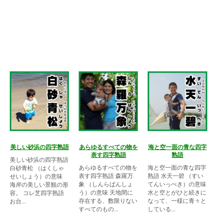
美しい砂浜の四字熟語
あらゆるすべての物を
海と空一面の青な四字
表す四字熟語
熟語
美しい砂浜の四字熟語
あらゆるすべての物を
海と空一面の青な四字
白砂青松 （はくしゃ
表す四字熟語 森羅万
熟語 水天一碧 （すい
せいしょう）の意味
象 （しんらばんしょ
てんいっぺき）の意味
海岸の美しい景観の形
う）の意味 天地間に
水と空とがひと続きに
容。 コレ芝四字熟語
存在する、数限りない
なって、一様に青々と
お台...
すべてのもの...
している...