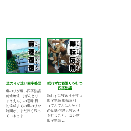
道のりが遠い四字熟語
眠れずに寝返りを打つ
四字熟語
道のりが遠い四字熟語
眠れずに寝返りを打つ
前途遼遠 （ぜんとり
四字熟語 輾転反則
ょうえん）の意味 目
（てんてんはんそく）
的達成までの道のりや
の意味 何度も寝返り
時間が、まだ長く残っ
を打つこと。 コレ芝
ているさま...
四字熟語 ...