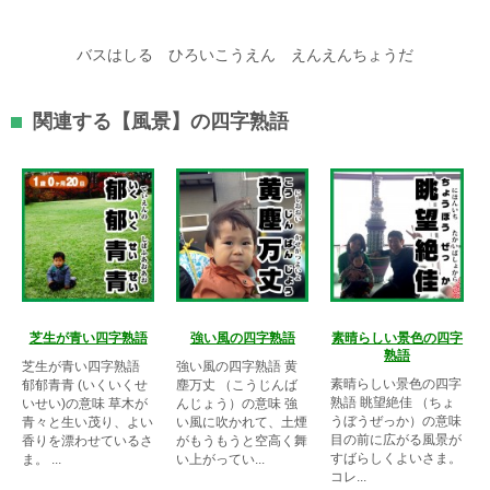
バスはしる ひろいこうえん えんえんちょうだ
関連する【風景】の四字熟語
芝生が青い四字熟語
強い風の四字熟語
素晴らしい景色の四字
熟語
芝生が青い四字熟語
強い風の四字熟語 黄
素晴らしい景色の四字
郁郁青青 (いくいくせ
塵万丈 （こうじんば
熟語 眺望絶佳 （ちょ
いせい)の意味 草木が
んじょう）の意味 強
うぼうぜっか）の意味
青々と生い茂り、よい
い風に吹かれて、土煙
目の前に広がる風景が
香りを漂わせているさ
がもうもうと空高く舞
すばらしくよいさま。
ま。 ...
い上がってい...
コレ...