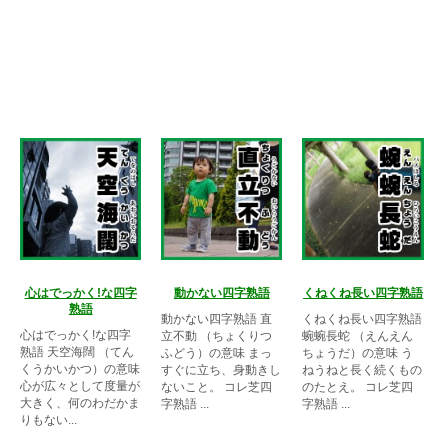
心はでっかく!な四字
動かない四字熟語
くねくね長い四字熟語
熟語
動かない四字熟語 直
くねくね長い四字熟語
心はでっかく!な四字
立不動 （ちょくりつ
蜿蜿長蛇 （えんえん
熟語 天空海闊 （てん
ふどう）の意味 まっ
ちょうだ）の意味 う
くうかいかつ）の意味
すぐに立ち、身動きし
ねうねと長く続くもの
心が広々として度量が
ないこと。 コレ芝四
のたとえ。 コレ芝四
大きく、何のわだかま
字熟語 ...
字熟語 ...
りもない...