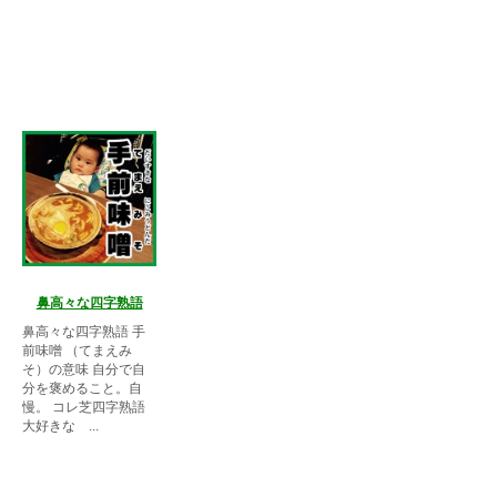
鼻高々な四字熟語
鼻高々な四字熟語 手
前味噌 （てまえみ
そ）の意味 自分で自
分を褒めること。自
慢。 コレ芝四字熟語
大好きな ...