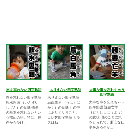
恩を忘れない四字熟語
ありえない四字熟語
大事な事を忘れちゃう
四字熟語
恩を忘れない四字熟語
ありえない四字熟語
大事な事を忘れちゃう
飲水思源 （いんすい
烏白馬角 （うはくば
四字熟語 読書亡羊
しげん）の意味 物事
かく）の意味 世の中
（どくしょぼうよう）
の基本を忘れないとい
にありえなきこと。
の意味 他のことに気
う戒めの語。特に、担
コレ芝四字熟語 カラ
をとられて、肝心な仕
任から受け...
スはね ...
事をおろそか...