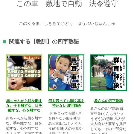
この車 敷地で自動 法令遵守
このくるま しきちでじどう ほうれいじゅんしゅ
関連する【教訓】の四字熟語
赤ちゃんから肌を離す
何を言っても聞く耳を
象さんの四字熟語
な、手を離すな、目を
持たない四字熟語
象さんの四字熟語 群
離すな、心を離すな
何を言っても聞く耳
盲評象(ぐんもうひょ
赤ちゃんから肌を離す
を持たない四字熟語
うぞう)の意味 凡人が
な、手を離すな、目を
馬耳東風(ばじとうふ
大人物や大事業を批評
離すな、心を離すな
う)の意味 人の意見や
しても、その一部分だ
きょうで、宮城での滞
批評に注意を...
けにとどま...