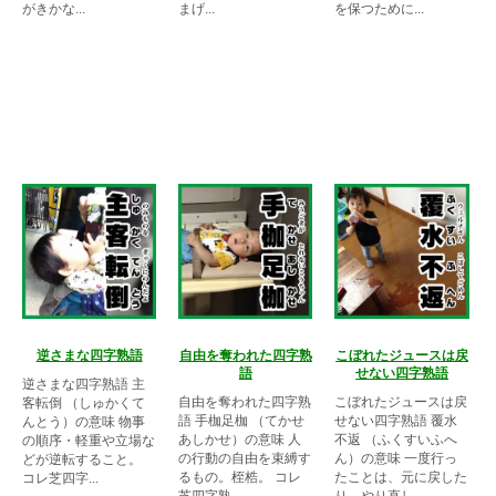
がきかな...
まげ...
を保つために...
逆さまな四字熟語
自由を奪われた四字熟
こぼれたジュースは戻
語
せない四字熟語
逆さまな四字熟語 主
自由を奪われた四字熟
こぼれたジュースは戻
客転倒 （しゅかくて
語 手枷足枷 （てかせ
せない四字熟語 覆水
んとう）の意味 物事
あしかせ）の意味 人
不返 （ふくすいふへ
の順序・軽重や立場な
の行動の自由を束縛す
ん）の意味 一度行っ
どが逆転すること。
るもの。桎梏。 コレ
たことは、元に戻した
コレ芝四字...
芝四字熟...
り、やり直し...