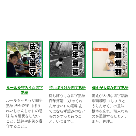
ルールを守ろうな四字
待ちぼうけな四字熟語
備えが大切な四字熟語
熟語
待ちぼうけな四字熟語
備えが大切な四字熟語
ルールを守ろうな四字
百年河清 （ひゃくね
焦頭爛額 （しょうと
熟語 法令遵守 （ほう
んかせい）の意味 あ
うらんがく）の意味
れいじゅんしゅ）の意
てにならず望みのない
根本を忘れ、瑣末なも
味 法令違反をしない
ものをずっと待つこ
のを重視するたとえ。
こと。法律や条例を遵
と。いつまで...
また、処理...
守すること...