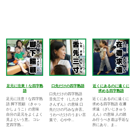
足元に注意！な四字熟
口先だけの四字熟語
近くにあるのに遠くに
語
求める四字熟語
口先だけの四字熟語
足元に注意！な四字熟
近くにあるのに遠くに
舌先三寸 （したさき
語 脚下照顧 （きゃっ
求める四字熟語 在邇
さんずん）の意味 口
かしょうこ）の意味
求遠 （ざいじきゅう
先だけの巧みな弁舌。
自分の足元をよくよく
えん）の意味 人の踏
うわべだけのうまい言
見よという意。 コレ
み行うべき道は手近な
葉で、心や中...
芝四字熟...
所にあり、ま...