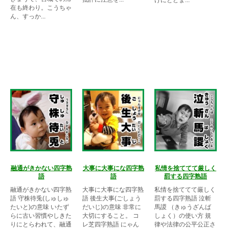
在も終わり。こうちゃ
ん、すっか...
融通がきかない四字熟
大事に大事にな四字熟
私情を捨ててて厳しく
語
語
罰する四字熟語
融通がきかない四字熟
大事に大事にな四字熟
私情を捨ててて厳しく
語 守株待兎(しゅしゅ
語 後生大事(ごしょう
罰する四字熟語 泣斬
たいと)の意味 いたず
だいじ)の意味 非常に
馬謖 （きゅうざんば
らに古い習慣やしきた
大切にすること。 コ
しょく）の使い方 規
りにとらわれて、融通
レ芝四字熟語 にゃん
律や法律の公平公正さ