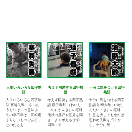
人生いろいろな四字熟
考えず同調する四字熟
十分に気をつける四字
語
語
熟語
人生いろいろな四字熟
考えず同調する四字熟
十分に気をつける四字
語 塞翁失馬 （さいお
語 矮子看戯 （わいし
熟語 油断大敵 （ゆだ
うしつば）の意味 人
（の）かんぎ）の意味
んたいてき）の意味
生の幸不幸は、変転定
他社の批評や意見を聞
注意を少しでも怠れば
まりないものであるこ
き、よく考えもせずに
思わぬ失敗を招くか
とのたとえ...
同調・雷...
ら、十分に気...