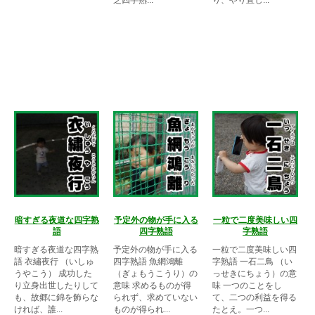
暗すぎる夜道な四字熟
予定外の物が手に入る
一粒で二度美味しい四
語
四字熟語
字熟語
暗すぎる夜道な四字熟
予定外の物が手に入る
一粒で二度美味しい四
語 衣繡夜行 （いしゅ
四字熟語 魚網鴻離
字熟語 一石二鳥 （い
うやこう） 成功した
（ぎょもうこうり）の
っせきにちょう）の意
り立身出世したりして
意味 求めるものが得
味 一つのことをし
も、故郷に錦を飾らな
られず、求めていない
て、二つの利益を得る
ければ、誰...
ものが得られ...
たとえ。一つ...