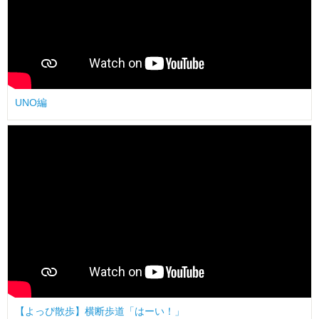
UNO編
【よっぴ散歩】横断歩道「はーい！」