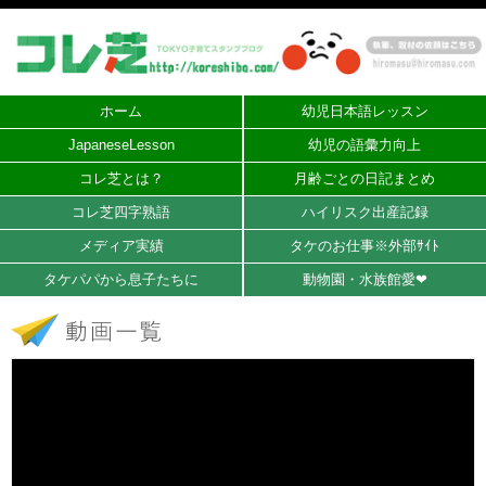
ホーム
幼児日本語レッスン
JapaneseLesson
幼児の語彙力向上
コレ芝とは？
月齢ごとの日記まとめ
コレ芝四字熟語
ハイリスク出産記録
メディア実績
タケのお仕事※外部ｻｲﾄ
タケパパから息子たちに
動物園・水族館愛❤︎