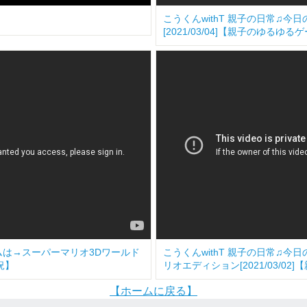
こうくんwithT 親子の日常♫
[2021/03/04]【親子のゆるゆ
ームは→スーパーマリオ3Dワールド
こうくんwithT 親子の日常♫
況】
リオエディション[2021/03/0
【ホームに戻る】