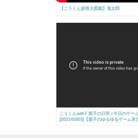
【こうくん妖怪大図鑑】鬼太郎
こうくんwithT 親子の日常♫今日のゲ
[2021/03/03]【親子のゆるゆるゲーム実