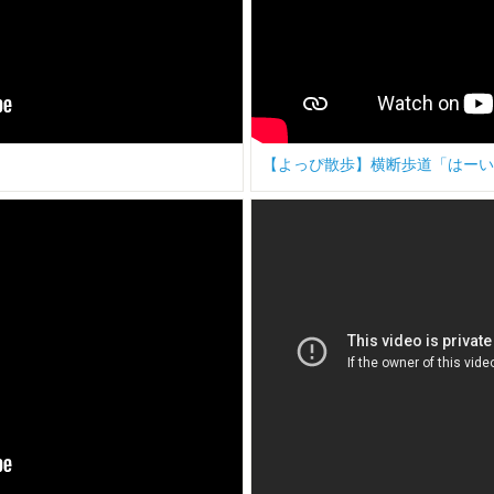
【よっぴ散歩】横断歩道「はーい