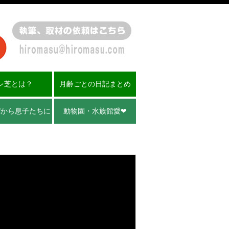
レ芝とは？
月齢ごとの日記まとめ
パから息子たちに
動物園・水族館愛❤︎