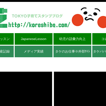
ッスン
JapaneseLesson
幼児の語彙力向上
コ
産記録
メディア実績
タケのお仕事※外部ｻｲﾄ
タケパ