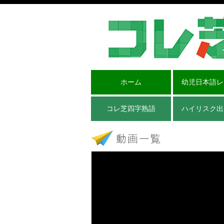
ホーム
幼児日本語レ
コレ芝四字熟語
ハイリスク出