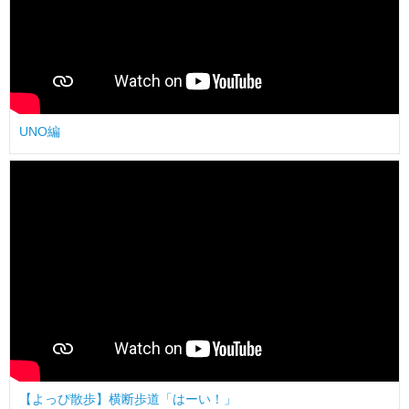
UNO編
【よっぴ散歩】横断歩道「はーい！」