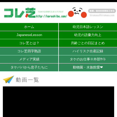
ホーム
幼児日本語レッスン
JapaneseLesson
幼児の語彙力向上
コレ芝とは？
月齢ごとの日記まとめ
コレ芝四字熟語
ハイリスク出産記録
メディア実績
タケのお仕事※外部ｻｲﾄ
タケパパから息子たちに
動物園・水族館愛❤︎