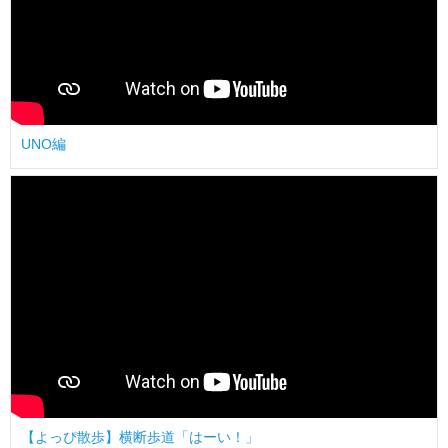
UNO編
【よっぴ散歩】横断歩道「はーい！」