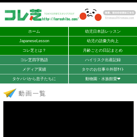
ホーム
幼児日本語レッスン
JapaneseLesson
幼児の語彙力向上
コレ芝とは？
月齢ごとの日記まとめ
コレ芝四字熟語
ハイリスク出産記録
メディア実績
タケのお仕事※外部ｻｲﾄ
タケパパから息子たちに
動物園・水族館愛❤︎