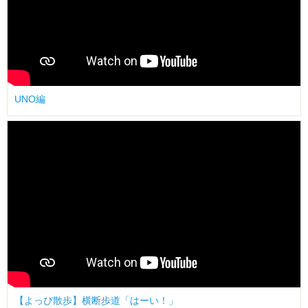
UNO編
【よっぴ散歩】横断歩道「はーい！」