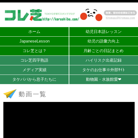
ホーム
幼児日本語レッスン
JapaneseLesson
幼児の語彙力向上
コレ芝とは？
月齢ごとの日記まとめ
コレ芝四字熟語
ハイリスク出産記録
メディア実績
タケのお仕事※外部ｻｲﾄ
タケパパから息子たちに
動物園・水族館愛❤︎