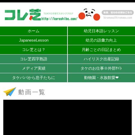
ホーム
幼児日本語レッスン
JapaneseLesson
幼児の語彙力向上
コレ芝とは？
月齢ごとの日記まとめ
コレ芝四字熟語
ハイリスク出産記録
メディア実績
タケのお仕事※外部ｻｲﾄ
タケパパから息子たちに
動物園・水族館愛❤︎