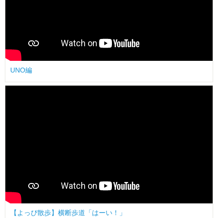
UNO編
【よっぴ散歩】横断歩道「はーい！」