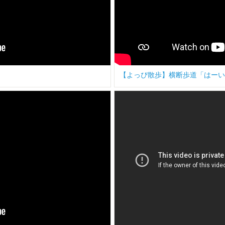
【よっぴ散歩】横断歩道「はーい