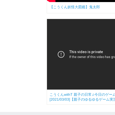
【こうくん妖怪大図鑑】鬼太郎
こうくんwithT 親子の日常♫今日のゲ
[2021/03/03]【親子のゆるゆるゲーム実