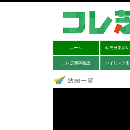
ホーム
幼児日本語レ
コレ芝四字熟語
ハイリスク出