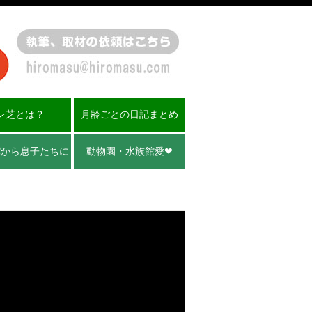
レ芝とは？
月齢ごとの日記まとめ
パから息子たちに
動物園・水族館愛❤︎