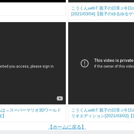
こうくんwithT 親子の日常♫
[2021/03/04]【親子のゆるゆ
ームは→スーパーマリオ3Dワールド
こうくんwithT 親子の日常♫
況】
リオエディション[2021/03/0
【ホームに戻る】