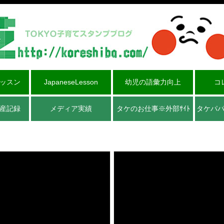
ッスン
JapaneseLesson
幼児の語彙力向上
コ
産記録
メディア実績
タケのお仕事※外部ｻｲﾄ
タケパ