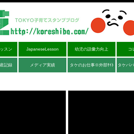
ッスン
JapaneseLesson
幼児の語彙力向上
コ
産記録
メディア実績
タケのお仕事※外部ｻｲﾄ
タケパ