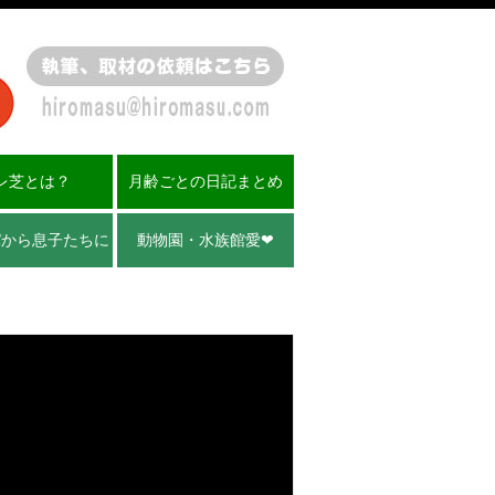
レ芝とは？
月齢ごとの日記まとめ
パから息子たちに
動物園・水族館愛❤︎