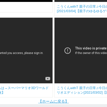
こうくんwithT 親子の日常♫
[2021/03/04]【親子のゆるゆ
ームは→スーパーマリオ3Dワールド
こうくんwithT 親子の日常♫
況】
リオエディション[2021/03/0
【ホームに戻る】