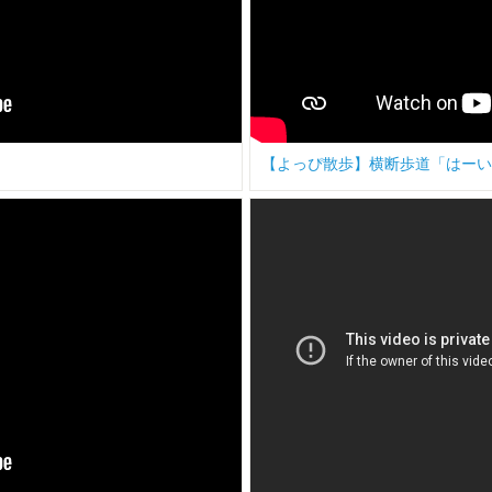
【よっぴ散歩】横断歩道「はーい