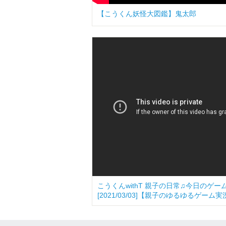
【こうくん妖怪大図鑑】鬼太郎
こうくんwithT 親子の日常♫今日のゲ
[2021/03/03]【親子のゆるゆるゲーム実