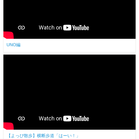
UNO編
【よっぴ散歩】横断歩道「はーい！」