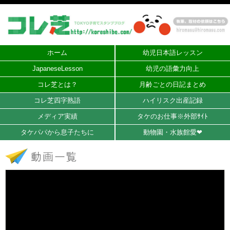
ホーム
幼児日本語レッスン
JapaneseLesson
幼児の語彙力向上
コレ芝とは？
月齢ごとの日記まとめ
コレ芝四字熟語
ハイリスク出産記録
メディア実績
タケのお仕事※外部ｻｲﾄ
タケパパから息子たちに
動物園・水族館愛❤︎