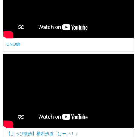
UNO編
【よっぴ散歩】横断歩道「はーい！」