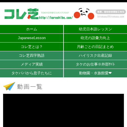
ホーム
幼児日本語レッスン
JapaneseLesson
幼児の語彙力向上
コレ芝とは？
月齢ごとの日記まとめ
コレ芝四字熟語
ハイリスク出産記録
メディア実績
タケのお仕事※外部ｻｲﾄ
タケパパから息子たちに
動物園・水族館愛❤︎