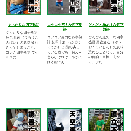
ぐったりな四字熟語
コツコツ努力な四字熟
どんどん進め！な四字
語
熟語
ぐったりな四字熟語
コツコツ努力な四字熟
どんどん進め！な四字
疲労困憊 （ひろうこ
語 駑馬十駕 （どばじ
熟語 勇往邁進 （ゆう
んぱい）の意味 疲れ
ゅうが） 才能の劣っ
おうまいしん）の意味
きってしまうこと。
ている者でも、努力を
恐れることなく、自分
コレ芝四字熟語 ウイ
怠らなければ、やがて
の目的・目標に向かっ
ルスに ...
は才能のあ...
て、ひた...