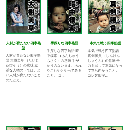
人材が育たない四字熟
手探りな四字熟語
本気で戦う四字熟語
語
手探りな四字熟語 暗
本気で戦う四字熟語
人材が育たない四字熟
中模索 （あんちゅう
真剣勝負 （しんけん
語 大樹美草 （たいじ
もさく）の意味 手が
しょうぶ）の意味 全
ゅびそう）の意味 立
かりのないまま、あれ
力を出して本気になっ
派な人物の下では、よ
やこれやとやってみる
て立ち向かうこと。
い人材が育たないこと
こと。 コ...
コレ芝四字...
のたとえ。...