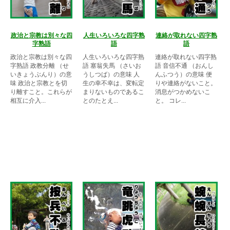
政治と宗教は別々な四
人生いろいろな四字熟
連絡が取れない四字熟
字熟語
語
語
政治と宗教は別々な四
人生いろいろな四字熟
連絡が取れない四字熟
字熟語 政教分離 （せ
語 塞翁失馬 （さいお
語 音信不通 （おんし
いきょうぶんり）の意
うしつば）の意味 人
んふつう）の意味 便
味 政治と宗教とを切
生の幸不幸は、変転定
りや連絡がないこと。
り離すこと。これらが
まりないものであるこ
消息がつかめないこ
相互に介入...
とのたとえ...
と。 コレ...