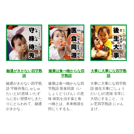
融通がきかない四字熟
健康は食べ物からな四
大事に大事にな四字熟
語
字熟語
語
融通がきかない四字熟
健康は食べ物からな四
大事に大事にな四字熟
語 守株待兎(しゅしゅ
字熟語 医食同源（い
語 後生大事(ごしょう
たいと)の意味 いたず
しょくどうげん）の意
だいじ)の意味 非常に
らに古い習慣やしきた
味 病気を治す薬と食
大切にすること。 コ
りにとらわれて、融通
べ物とは、本来根源を
レ芝四字熟語 にゃん
がきかな...
同じくするも...
まげ...