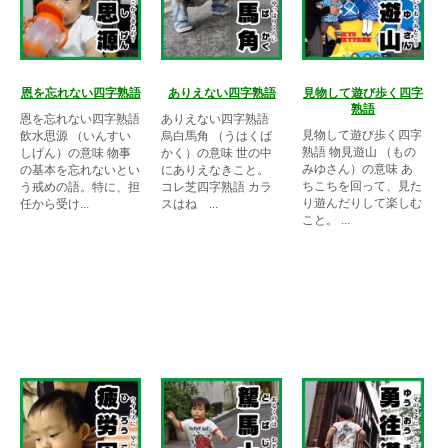
恩を忘れない四字熟語
ありえない四字熟語
見物して遊び歩く四字
熟語
恩を忘れない四字熟語
ありえない四字熟語
見物して遊び歩く四字
飲水思源 （いんすい
烏白馬角 （うはくば
熟語 物見遊山 （もの
しげん）の意味 物事
かく）の意味 世の中
みゆさん）の意味 あ
の基本を忘れないとい
にありえなきこと。
ちこちを回って、見た
う戒めの語。特に、担
コレ芝四字熟語 カラ
り遊んだりして楽しむ
任から受け...
スはね ...
こと。 ...