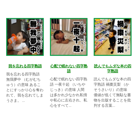
我を忘れる四字熟語
心配で眠れない四字熟
読んでもムダな本の四
語
字熟語
我を忘れる四字熟語
心配で眠れない四字熟
読んでもムダな本の四
無我夢中 （むがむち
語 一夜十起 （いちや
字熟語 禍棗災梨 （か
ゅう）の意味 あるこ
じっき）の意味 人間
そうさいり）の意味
とにすっかり心を奪わ
は多かれ少なかれ私情
価値が低くて無駄な書
れて、我を忘れてしま
や私心に左右され、私
物を出版することを批
うさま。 ...
心をすべて...
判する言葉...