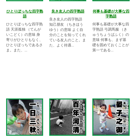
ひとりぼっちな四字熟
良き友人の四字熟語
何事も基礎が大事な四
語
字熟語
良き友人の四字熟語
ひとりぼっちな四字熟
何事も基礎が大事な四
知己朋友 （ちきほう
語 天涯孤独 （てんが
字熟語 弓調馬服 （き
ゆう）の意味 よく自
いこどく）の意味 身
ゅうちょうばふく）の
分のことを知ってくれ
寄りがひとりもなく、
意味 何事も、まず基
ている友人のこと。ま
ひとりぼっちであるさ
礎を固めておくことが
た、よく待遇...
ま。また、...
第一である...