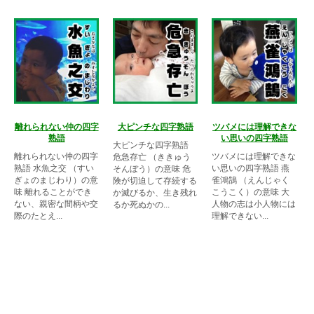
離れられない仲の四字
大ピンチな四字熟語
ツバメには理解できな
熟語
い思いの四字熟語
大ピンチな四字熟語
離れられない仲の四字
ツバメには理解できな
危急存亡 （ききゅう
熟語 水魚之交 （すい
い思いの四字熟語 燕
そんぼう）の意味 危
ぎょのまじわり）の意
雀鴻鵠 （えんじゃく
険が切迫して存続する
味 離れることができ
こうこく）の意味 大
か滅びるか、生き残れ
ない、親密な間柄や交
人物の志は小人物には
るか死ぬかの...
際のたとえ...
理解できない...