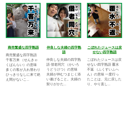
商売繁盛な四字熟語
仲良しな夫婦の四字熟
こぼれたジュースは戻
語
せない四字熟語
商売繁盛な四字熟語
仲良しな夫婦の四字熟
こぼれたジュースは戻
千客万来 （せんきゃ
語 偕老同穴 （かいろ
せない四字熟語 覆水
くばんらい）の意味
うどうけつ）の意味
不返 （ふくすいふへ
多くの客が入れ替わり
夫婦が仲むつまじく添
ん）の意味 一度行っ
ひっきりなしに来て絶
い遂げること。夫婦の
たことは、元に戻した
え間がないこ...
契りがかた...
り、やり直し...