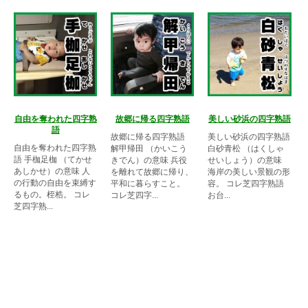
自由を奪われた四字熟
故郷に帰る四字熟語
美しい砂浜の四字熟語
語
故郷に帰る四字熟語
美しい砂浜の四字熟語
自由を奪われた四字熟
解甲帰田 （かいこう
白砂青松 （はくしゃ
語 手枷足枷 （てかせ
きでん）の意味 兵役
せいしょう）の意味
あしかせ）の意味 人
を離れて故郷に帰り、
海岸の美しい景観の形
の行動の自由を束縛す
平和に暮らすこと。
容。 コレ芝四字熟語
るもの。桎梏。 コレ
コレ芝四字...
お台...
芝四字熟...