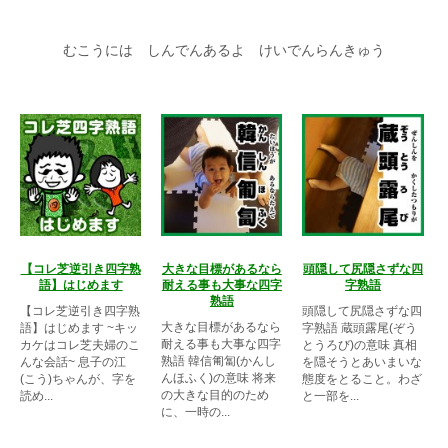
むこうには しんでんあるよ けいでんらんきゅう
【コレ芝逆引き四字熟
大きな目標があるなら
頭隠して尻隠さずな四
語】はじめます
耐える事も大事な四字
字熟語
熟語
【コレ芝逆引き四字熟
頭隠して尻隠さずな四
大きな目標があるなら
語】はじめます ~キッ
字熟語 蔵頭露尾(ぞう
耐える事も大事な四字
カケはコレ芝夫婦のこ
とうろび)の意味 真相
熟語 韓信匍匐(かんし
んな会話~ 息子の江
を隠そうとあいまいな
んほふく)の意味 将来
(こう)ちゃんが、字を
態度をとること。わざ
の大きな目的のため
読め...
と一部を...
に、一時の...