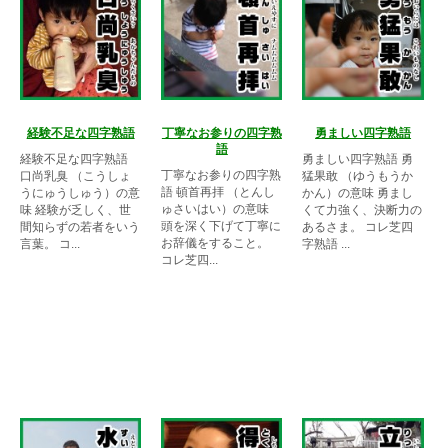
経験不足な四字熟語
丁寧なお参りの四字熟
勇ましい四字熟語
語
経験不足な四字熟語
勇ましい四字熟語 勇
丁寧なお参りの四字熟
口尚乳臭 （こうしょ
猛果敢 （ゆうもうか
語 頓首再拝 （とんし
うにゅうしゅう）の意
かん）の意味 勇まし
ゅさいはい）の意味
味 経験が乏しく、世
くて力強く、決断力の
頭を深く下げて丁寧に
間知らずの若者をいう
あるさま。 コレ芝四
お辞儀をすること。
言葉。 コ...
字熟語 ...
コレ芝四...