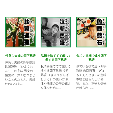
仲良し夫婦の四字熟語
私情を捨ててて厳しく
似ている様で違う四字
罰する四字熟語
熟語
仲良し夫婦の四字熟語
私情を捨ててて厳しく
似ている様で違う四字
比翼連理 （ひよくれ
罰する四字熟語 泣斬
熟語 魚目燕石 （ぎょ
んり）の意味 男女の
馬謖 （きゅうざんば
もくえんせき）の意味
情愛の、深くむつまじ
しょく）の使い方 規
本物と紛らわしい偽
いことのたとえ。夫婦
律や法律の公平公正さ
物。また、本物と偽物
仲のむつま...
を保つために...
が紛らわし...