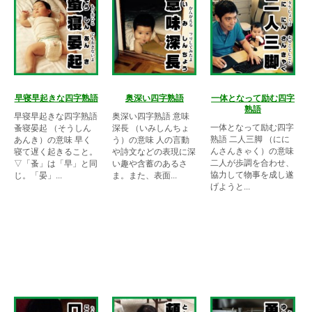
早寝早起きな四字熟語
奥深い四字熟語
一体となって励む四字
熟語
早寝早起きな四字熟語
奥深い四字熟語 意味
一体となって励む四字
蚤寝晏起 （そうしん
深長 （いみしんちょ
熟語 二人三脚 （にに
あんき）の意味 早く
う）の意味 人の言動
んさんきゃく）の意味
寝て遅く起きること。
や詩文などの表現に深
二人が歩調を合わせ、
▽「蚤」は「早」と同
い趣や含蓄のあるさ
協力して物事を成し遂
じ。「晏」...
ま。また、表面...
げようと...