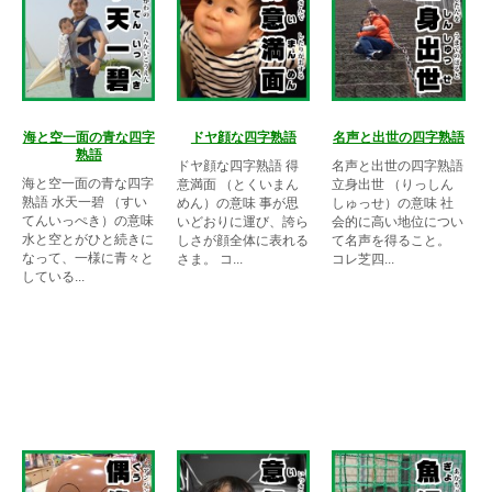
海と空一面の青な四字
ドヤ顔な四字熟語
名声と出世の四字熟語
熟語
ドヤ顔な四字熟語 得
名声と出世の四字熟語
海と空一面の青な四字
意満面 （とくいまん
立身出世 （りっしん
熟語 水天一碧 （すい
めん）の意味 事が思
しゅっせ）の意味 社
てんいっぺき）の意味
いどおりに運び、誇ら
会的に高い地位につい
水と空とがひと続きに
しさが顔全体に表れる
て名声を得ること。
なって、一様に青々と
さま。 コ...
コレ芝四...
している...