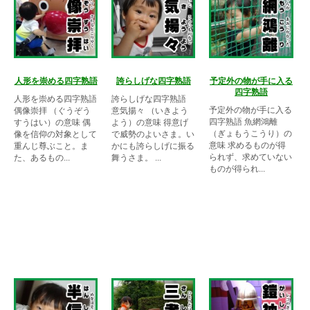
人形を崇める四字熟語
誇らしげな四字熟語
予定外の物が手に入る
四字熟語
人形を崇める四字熟語
誇らしげな四字熟語
予定外の物が手に入る
偶像崇拝 （ぐうぞう
意気揚々 （いきよう
四字熟語 魚網鴻離
すうはい）の意味 偶
よう）の意味 得意げ
（ぎょもうこうり）の
像を信仰の対象として
で威勢のよいさま。い
意味 求めるものが得
重んじ尊ぶこと。ま
かにも誇らしげに振る
られず、求めていない
た、あるもの...
舞うさま。 ...
ものが得られ...