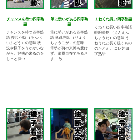
チャンスを待つ四字熟
筆に勢いがある四字熟
くねくね長い四字熟語
語
語
くねくね長い四字熟語
チャンスを待つ四字熟
筆に勢いがある四字熟
蜿蜿長蛇 （えんえん
語 按兵不動 （あんぺ
語 竜跳虎臥 （りょう
ちょうだ）の意味 う
いふどう）の意味 状
ちょうこが）の意味
ねうねと長く続くもの
況や様子をうかがいな
筆勢が何の束縛も受け
のたとえ。 コレ芝四
がら、好機の来るのを
ず、縦横自在であるさ
字熟語 ...
じっと待つ...
ま。 故...