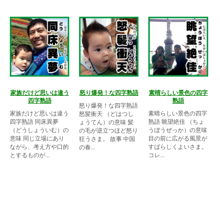
家族だけど思いは違う
怒り爆発！な四字熟語
素晴らしい景色の四字
四字熟語
熟語
怒り爆発！な四字熟語
家族だけど思いは違う
素晴らしい景色の四字
怒髪衝天 （どはつし
四字熟語 同床異夢
熟語 眺望絶佳 （ちょ
ょうてん）の意味 髪
（どうしょういむ）の
うぼうぜっか）の意味
の毛が逆立つほど怒り
意味 同じ立場にあり
目の前に広がる風景が
狂うさま。 故事 中国
ながら、考え方や口的
すばらしくよいさま。
の春...
とするものが...
コレ...