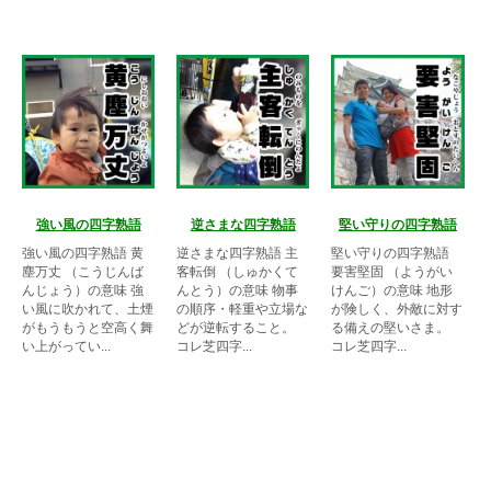
強い風の四字熟語
逆さまな四字熟語
堅い守りの四字熟語
強い風の四字熟語 黄
逆さまな四字熟語 主
堅い守りの四字熟語
塵万丈 （こうじんば
客転倒 （しゅかくて
要害堅固 （ようがい
んじょう）の意味 強
んとう）の意味 物事
けんご）の意味 地形
い風に吹かれて、土煙
の順序・軽重や立場な
が険しく、外敵に対す
がもうもうと空高く舞
どが逆転すること。
る備えの堅いさま。
い上がってい...
コレ芝四字...
コレ芝四字...