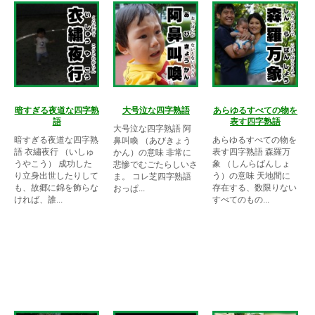
暗すぎる夜道な四字熟
大号泣な四字熟語
あらゆるすべての物を
語
表す四字熟語
大号泣な四字熟語 阿
暗すぎる夜道な四字熟
あらゆるすべての物を
鼻叫喚 （あびきょう
語 衣繡夜行 （いしゅ
表す四字熟語 森羅万
かん）の意味 非常に
うやこう） 成功した
象 （しんらばんしょ
悲惨でむごたらしいさ
り立身出世したりして
う）の意味 天地間に
ま。 コレ芝四字熟語
も、故郷に錦を飾らな
存在する、数限りない
おっぱ...
ければ、誰...
すべてのもの...