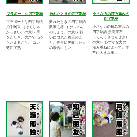
ブラボー！な四字熟語
敗れたときの四字熟語
小さな力の積み重ねの
四字熟語
ブラボー！な四字熟語
敗れたときの四字熟語
小さな力の積み重ねの
拍手喝采 （はくしゅ
敗軍之将 （はいぐん
四字熟語 点滴穿石
かっさい）の意味 手
のしょう）の意味 戦
（てんてきせんせき）
をたたき、大声でほめ
いに敗れた将軍のこ
の意味 わずかな力の
たたえること。 コレ
と。物事に失敗した人
積み重ねによって、非
芝四字熟...
の場合にもい...
常に大きな事...