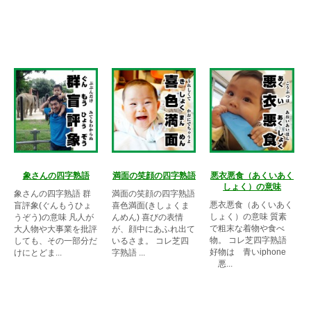
象さんの四字熟語
満面の笑顔の四字熟語
悪衣悪食（あくいあく
しょく）の意味
象さんの四字熟語 群
満面の笑顔の四字熟語
悪衣悪食（あくいあく
盲評象(ぐんもうひょ
喜色満面(きしょくま
しょく）の意味 質素
うぞう)の意味 凡人が
んめん) 喜びの表情
で粗末な着物や食べ
大人物や大事業を批評
が、顔中にあふれ出て
物。 コレ芝四字熟語
しても、その一部分だ
いるさま。 コレ芝四
好物は 青いiphone
けにとどま...
字熟語 ...
悪...