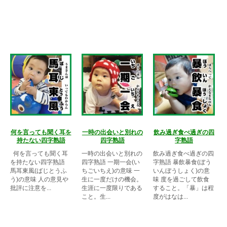
何を言っても聞く耳を
一時の出会いと別れの
飲み過ぎ食べ過ぎの四
持たない四字熟語
四字熟語
字熟語
何を言っても聞く耳
一時の出会いと別れの
飲み過ぎ食べ過ぎの四
を持たない四字熟語
四字熟語 一期一会(い
字熟語 暴飲暴食(ぼう
馬耳東風(ばじとうふ
ちごいちえ)の意味 一
いんぼうしょく)の意
う)の意味 人の意見や
生に一度だけの機会。
味 度を過ごして飲食
批評に注意を...
生涯に一度限りである
すること。「暴」は程
こと。生...
度がはなは...