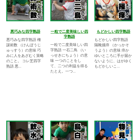
悪巧みな四字熟語
一粒で二度美味しい四
もどかしい四字熟語
字熟語
悪巧みな四字熟語 権
もどかしい四字熟語
一粒で二度美味しい四
謀術数 （けんぼうじ
隔靴掻痒 （かっかそ
字熟語 一石二鳥 （い
ゅっすう）の意味 巧
うよう）の意味 痒か
っせきにちょう）の意
みに人をあざむく策略
ゆいところに手が届か
味 一つのことをし
のこと。 コレ芝四字
ないように、はがゆく
て、二つの利益を得る
熟語 悪...
もどかしいこ...
たとえ。一つ...