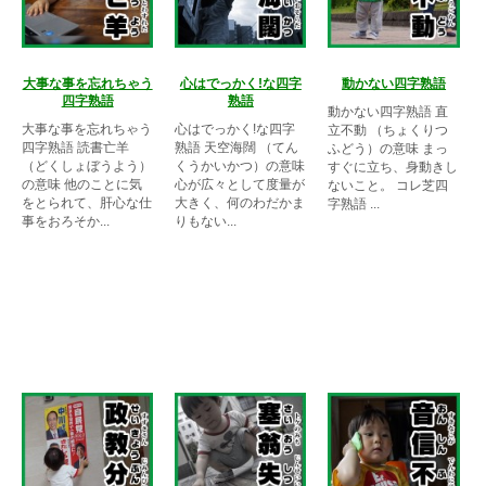
大事な事を忘れちゃう
心はでっかく!な四字
動かない四字熟語
四字熟語
熟語
動かない四字熟語 直
大事な事を忘れちゃう
心はでっかく!な四字
立不動 （ちょくりつ
四字熟語 読書亡羊
熟語 天空海闊 （てん
ふどう）の意味 まっ
（どくしょぼうよう）
くうかいかつ）の意味
すぐに立ち、身動きし
の意味 他のことに気
心が広々として度量が
ないこと。 コレ芝四
をとられて、肝心な仕
大きく、何のわだかま
字熟語 ...
事をおろそか...
りもない...