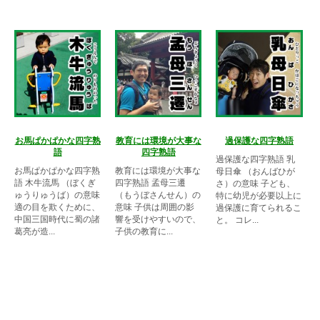
お馬ぱかぱかな四字熟
教育には環境が大事な
過保護な四字熟語
語
四字熟語
過保護な四字熟語 乳
お馬ぱかぱかな四字熟
教育には環境が大事な
母日傘 （おんばひが
語 木牛流馬 （ぼくぎ
四字熟語 孟母三遷
さ）の意味 子ども、
ゅうりゅうば）の意味
（もうぼさんせん）の
特に幼児が必要以上に
適の目を欺くために、
意味 子供は周囲の影
過保護に育てられるこ
中国三国時代に蜀の諸
響を受けやすいので、
と。 コレ...
葛亮が造...
子供の教育に...