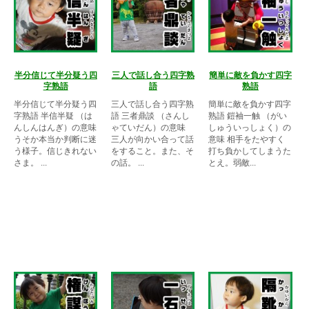
半分信じて半分疑う四
三人で話し合う四字熟
簡単に敵を負かす四字
字熟語
語
熟語
半分信じて半分疑う四
三人で話し合う四字熟
簡単に敵を負かす四字
字熟語 半信半疑 （は
語 三者鼎談 （さんし
熟語 鎧袖一触 （がい
んしんはんぎ）の意味
ゃていだん）の意味
しゅういっしょく）の
うそか本当か判断に迷
三人が向かい合って話
意味 相手をたやすく
う様子。信じきれない
をすること。また、そ
打ち負かしてしまうた
さま。 ...
の話。 ...
とえ。弱敵...