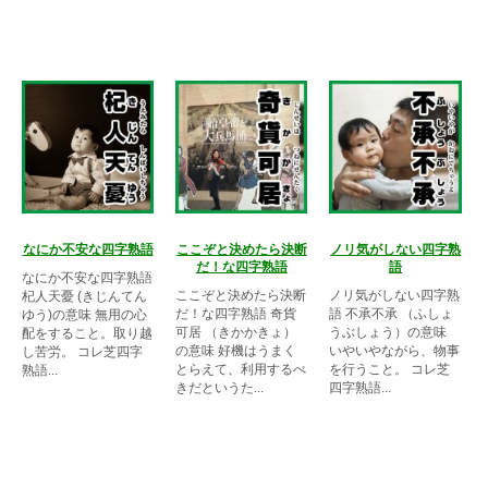
なにか不安な四字熟語
ここぞと決めたら決断
ノリ気がしない四字熟
だ！な四字熟語
語
なにか不安な四字熟語
ここぞと決めたら決断
ノリ気がしない四字熟
杞人天憂 (きじんてん
だ！な四字熟語 奇貨
語 不承不承 （ふしょ
ゆう)の意味 無用の心
可居 （きかかきょ）
うぶしょう）の意味
配をすること。取り越
の意味 好機はうまく
いやいやながら、物事
し苦労。 コレ芝四字
とらえて、利用するべ
を行うこと。 コレ芝
熟語...
きだというた...
四字熟語...