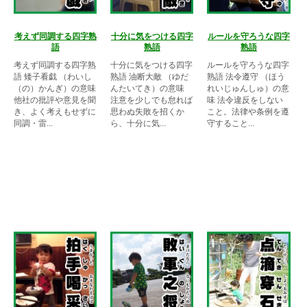
考えず同調する四字熟
十分に気をつける四字
ルールを守ろうな四字
語
熟語
熟語
考えず同調する四字熟
十分に気をつける四字
ルールを守ろうな四字
語 矮子看戯 （わいし
熟語 油断大敵 （ゆだ
熟語 法令遵守 （ほう
（の）かんぎ）の意味
んたいてき）の意味
れいじゅんしゅ）の意
他社の批評や意見を聞
注意を少しでも怠れば
味 法令違反をしない
き、よく考えもせずに
思わぬ失敗を招くか
こと。法律や条例を遵
同調・雷...
ら、十分に気...
守すること...