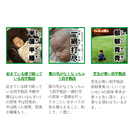
起きている様で眠って
髪の毛がなくなっちゃ
芝生が青い四字熟語
いる四字熟語
う四字熟語
芝生が青い四字熟語
起きている様で眠って
髪の毛がなくなっちゃ
郁郁青青 (いくいくせ
いる四字熟語 半醒半
う四字熟語 一網打尽
いせい)の意味 草木が
睡(はんせいはんすい)
の意味 一度網を打っ
青々と生い茂り、よい
の意味 半ば目覚め、
てそこにいるすべての
香りを漂わせているさ
半ば眠った状態。意識
魚を捕らえること。転
ま。 ...
が朦朧もう...
じて、一度に...