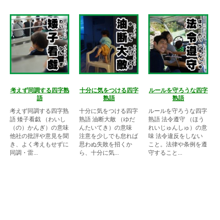
考えず同調する四字熟
十分に気をつける四字
ルールを守ろうな四字
語
熟語
熟語
考えず同調する四字熟
十分に気をつける四字
ルールを守ろうな四字
語 矮子看戯 （わいし
熟語 油断大敵 （ゆだ
熟語 法令遵守 （ほう
（の）かんぎ）の意味
んたいてき）の意味
れいじゅんしゅ）の意
他社の批評や意見を聞
注意を少しでも怠れば
味 法令違反をしない
き、よく考えもせずに
思わぬ失敗を招くか
こと。法律や条例を遵
同調・雷...
ら、十分に気...
守すること...