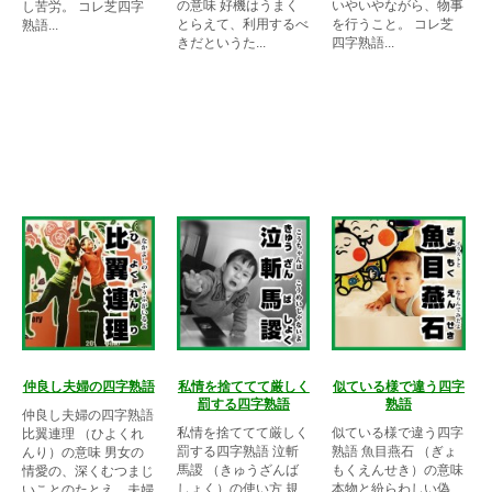
の意味 好機はうまく
いやいやながら、物事
し苦労。 コレ芝四字
とらえて、利用するべ
を行うこと。 コレ芝
熟語...
きだというた...
四字熟語...
仲良し夫婦の四字熟語
私情を捨ててて厳しく
似ている様で違う四字
罰する四字熟語
熟語
仲良し夫婦の四字熟語
私情を捨ててて厳しく
似ている様で違う四字
比翼連理 （ひよくれ
罰する四字熟語 泣斬
熟語 魚目燕石 （ぎょ
んり）の意味 男女の
馬謖 （きゅうざんば
もくえんせき）の意味
情愛の、深くむつまじ
しょく）の使い方 規
本物と紛らわしい偽
いことのたとえ。夫婦