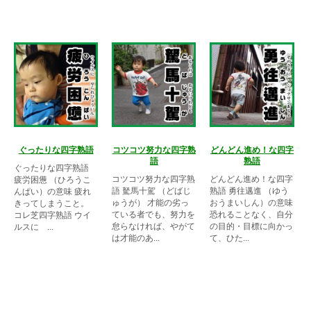
ぐったりな四字熟語
コツコツ努力な四字熟
どんどん進め！な四字
語
熟語
ぐったりな四字熟語
コツコツ努力な四字熟
どんどん進め！な四字
疲労困憊 （ひろうこ
語 駑馬十駕 （どばじ
熟語 勇往邁進 （ゆう
んぱい）の意味 疲れ
ゅうが） 才能の劣っ
おうまいしん）の意味
きってしまうこと。
ている者でも、努力を
恐れることなく、自分
コレ芝四字熟語 ウイ
怠らなければ、やがて
の目的・目標に向かっ
ルスに ...
は才能のあ...
て、ひた...