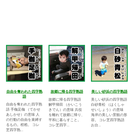
自由を奪われた四字熟
故郷に帰る四字熟語
美しい砂浜の四字熟語
語
故郷に帰る四字熟語
美しい砂浜の四字熟語
自由を奪われた四字熟
解甲帰田 （かいこう
白砂青松 （はくしゃ
語 手枷足枷 （てかせ
きでん）の意味 兵役
せいしょう）の意味
あしかせ）の意味 人
を離れて故郷に帰り、
海岸の美しい景観の形
の行動の自由を束縛す
平和に暮らすこと。
容。 コレ芝四字熟語
るもの。桎梏。 コレ
コレ芝四字...
お台...
芝四字熟...