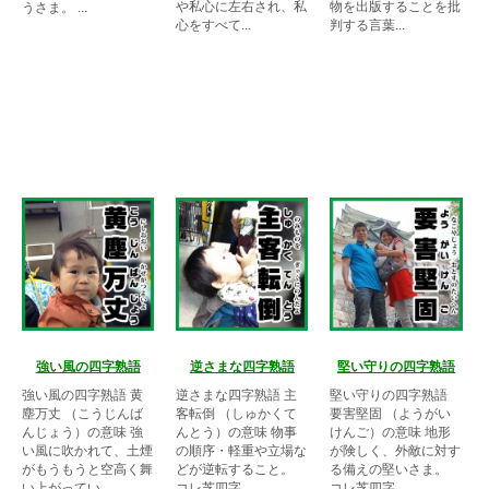
や私心に左右され、私
物を出版することを批
うさま。 ...
心をすべて...
判する言葉...
強い風の四字熟語
逆さまな四字熟語
堅い守りの四字熟語
強い風の四字熟語 黄
逆さまな四字熟語 主
堅い守りの四字熟語
塵万丈 （こうじんば
客転倒 （しゅかくて
要害堅固 （ようがい
んじょう）の意味 強
んとう）の意味 物事
けんご）の意味 地形
い風に吹かれて、土煙
の順序・軽重や立場な
が険しく、外敵に対す
がもうもうと空高く舞
どが逆転すること。
る備えの堅いさま。
い上がってい...
コレ芝四字...
コレ芝四字...