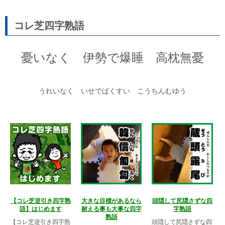
コレ芝四字熟語
憂いなく 伊勢で爆睡 高枕無憂
うれいなく いせでばくすい こうちんむゆう
【コレ芝逆引き四字熟
大きな目標があるなら
頭隠して尻隠さずな四
語】はじめます
耐える事も大事な四字
字熟語
熟語
【コレ芝逆引き四字熟
頭隠して尻隠さずな四