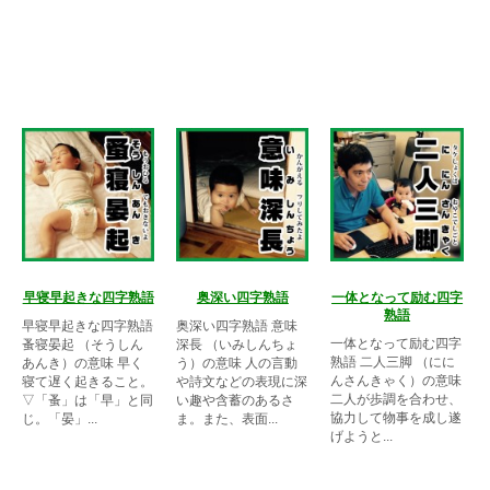
早寝早起きな四字熟語
奥深い四字熟語
一体となって励む四字
熟語
早寝早起きな四字熟語
奥深い四字熟語 意味
一体となって励む四字
蚤寝晏起 （そうしん
深長 （いみしんちょ
熟語 二人三脚 （にに
あんき）の意味 早く
う）の意味 人の言動
んさんきゃく）の意味
寝て遅く起きること。
や詩文などの表現に深
二人が歩調を合わせ、
▽「蚤」は「早」と同
い趣や含蓄のあるさ
協力して物事を成し遂
じ。「晏」...
ま。また、表面...
げようと...