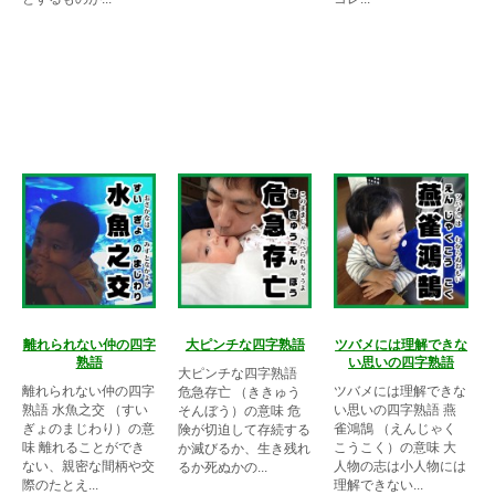
離れられない仲の四字
大ピンチな四字熟語
ツバメには理解できな
熟語
い思いの四字熟語
大ピンチな四字熟語
離れられない仲の四字
ツバメには理解できな
危急存亡 （ききゅう
熟語 水魚之交 （すい
い思いの四字熟語 燕
そんぼう）の意味 危
ぎょのまじわり）の意
雀鴻鵠 （えんじゃく
険が切迫して存続する
味 離れることができ
こうこく）の意味 大
か滅びるか、生き残れ
ない、親密な間柄や交
人物の志は小人物には
るか死ぬかの...
際のたとえ...
理解できない...