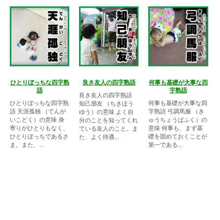
ひとりぼっちな四字熟
良き友人の四字熟語
何事も基礎が大事な四
語
字熟語
良き友人の四字熟語
ひとりぼっちな四字熟
何事も基礎が大事な四
知己朋友 （ちきほう
語 天涯孤独 （てんが
字熟語 弓調馬服 （き
ゆう）の意味 よく自
いこどく）の意味 身
ゅうちょうばふく）の
分のことを知ってくれ
寄りがひとりもなく、
意味 何事も、まず基
ている友人のこと。ま
ひとりぼっちであるさ
礎を固めておくことが
た、よく待遇...
ま。また、...
第一である...