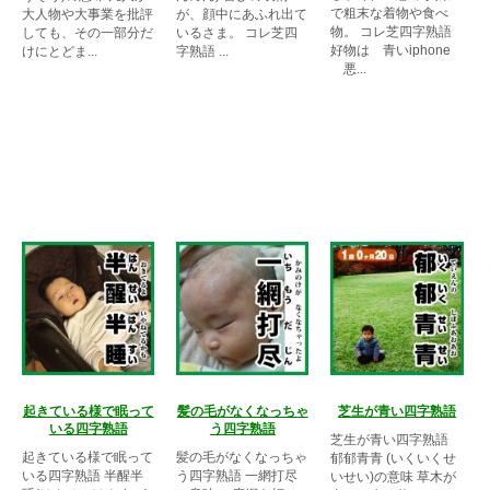
で粗末な着物や食べ
大人物や大事業を批評
が、顔中にあふれ出て
物。 コレ芝四字熟語
しても、その一部分だ
いるさま。 コレ芝四
好物は 青いiphone
けにとどま...
字熟語 ...
悪...
起きている様で眠って
髪の毛がなくなっちゃ
芝生が青い四字熟語
いる四字熟語
う四字熟語
芝生が青い四字熟語
起きている様で眠って
髪の毛がなくなっちゃ
郁郁青青 (いくいくせ
いる四字熟語 半醒半
う四字熟語 一網打尽
いせい)の意味 草木が