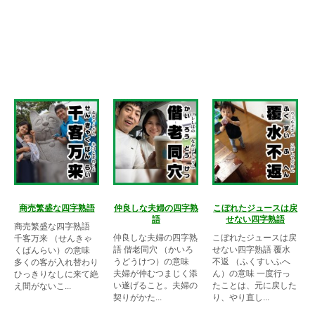
商売繁盛な四字熟語
仲良しな夫婦の四字熟
こぼれたジュースは戻
語
せない四字熟語
商売繁盛な四字熟語
仲良しな夫婦の四字熟
こぼれたジュースは戻
千客万来 （せんきゃ
語 偕老同穴 （かいろ
せない四字熟語 覆水
くばんらい）の意味
うどうけつ）の意味
不返 （ふくすいふへ
多くの客が入れ替わり
夫婦が仲むつまじく添
ん）の意味 一度行っ
ひっきりなしに来て絶
い遂げること。夫婦の
たことは、元に戻した
え間がないこ...
契りがかた...
り、やり直し...