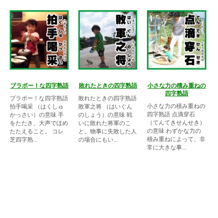
ブラボー！な四字熟語
敗れたときの四字熟語
小さな力の積み重ねの
四字熟語
ブラボー！な四字熟語
敗れたときの四字熟語
小さな力の積み重ねの
拍手喝采 （はくしゅ
敗軍之将 （はいぐん
四字熟語 点滴穿石
かっさい）の意味 手
のしょう）の意味 戦
（てんてきせんせき）
をたたき、大声でほめ
いに敗れた将軍のこ
の意味 わずかな力の
たたえること。 コレ
と。物事に失敗した人
積み重ねによって、非
芝四字熟...
の場合にもい...
常に大きな事...