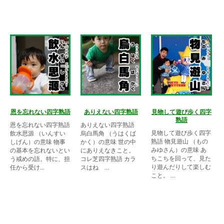
恩を忘れない四字熟語
ありえない四字熟語
見物して遊び歩く四字
熟語
恩を忘れない四字熟語
ありえない四字熟語
見物して遊び歩く四字
飲水思源 （いんすい
烏白馬角 （うはくば
熟語 物見遊山 （もの
しげん）の意味 物事
かく）の意味 世の中
みゆさん）の意味 あ
の基本を忘れないとい
にありえなきこと。
ちこちを回って、見た
う戒めの語。特に、担
コレ芝四字熟語 カラ
り遊んだりして楽しむ
任から受け...
スはね ...
こと。 ...