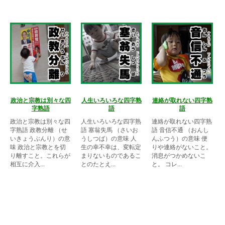
政治と宗教は別々な四
人生いろいろな四字熟
連絡が取れない四字熟
字熟語
語
語
政治と宗教は別々な四
人生いろいろな四字熟
連絡が取れない四字熟
字熟語 政教分離 （せ
語 塞翁失馬 （さいお
語 音信不通 （おんし
いきょうぶんり）の意
うしつば）の意味 人
んふつう）の意味 便
味 政治と宗教とを切
生の幸不幸は、変転定
りや連絡がないこと。
り離すこと。これらが
まりないものであるこ
消息がつかめないこ
相互に介入...
とのたとえ...
と。 コレ...