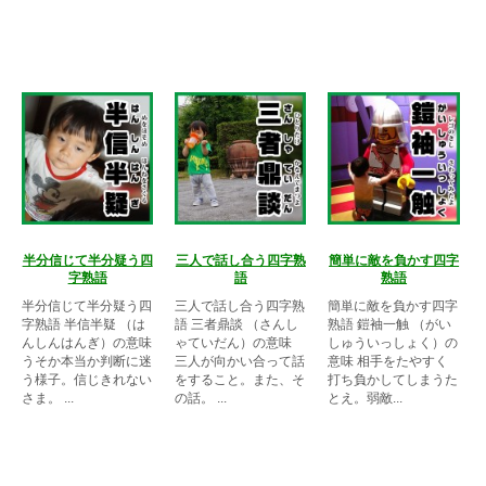
半分信じて半分疑う四
三人で話し合う四字熟
簡単に敵を負かす四字
字熟語
語
熟語
半分信じて半分疑う四
三人で話し合う四字熟
簡単に敵を負かす四字
字熟語 半信半疑 （は
語 三者鼎談 （さんし
熟語 鎧袖一触 （がい
んしんはんぎ）の意味
ゃていだん）の意味
しゅういっしょく）の
うそか本当か判断に迷
三人が向かい合って話
意味 相手をたやすく
う様子。信じきれない
をすること。また、そ
打ち負かしてしまうた
さま。 ...
の話。 ...
とえ。弱敵...