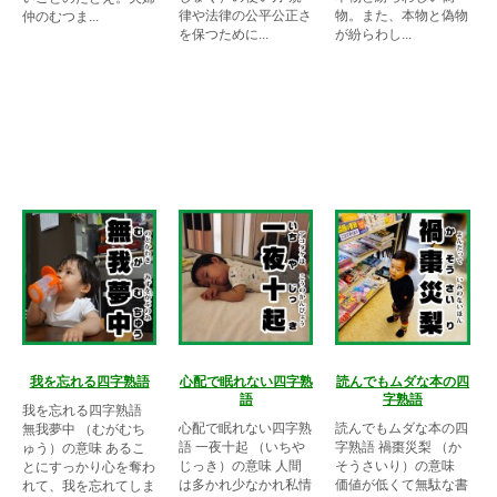
律や法律の公平公正さ
物。また、本物と偽物
仲のむつま...
を保つために...
が紛らわし...
我を忘れる四字熟語
心配で眠れない四字熟
読んでもムダな本の四
語
字熟語
我を忘れる四字熟語
心配で眠れない四字熟
読んでもムダな本の四
無我夢中 （むがむち
語 一夜十起 （いちや
字熟語 禍棗災梨 （か
ゅう）の意味 あるこ
じっき）の意味 人間
そうさいり）の意味
とにすっかり心を奪わ
は多かれ少なかれ私情
価値が低くて無駄な書
れて、我を忘れてしま