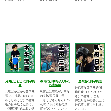
お馬ぱかぱかな四字熟
教育には環境が大事な
過保護な四字熟語
語
四字熟語
過保護な四字熟語 乳
お馬ぱかぱかな四字熟
教育には環境が大事な
母日傘 （おんばひが
語 木牛流馬 （ぼくぎ
四字熟語 孟母三遷
さ）の意味 子ども、
ゅうりゅうば）の意味
（もうぼさんせん）の
特に幼児が必要以上に
適の目を欺くために、
意味 子供は周囲の影
過保護に育てられるこ
中国三国時代に蜀の諸
響を受けやすいので、
と。 コレ...