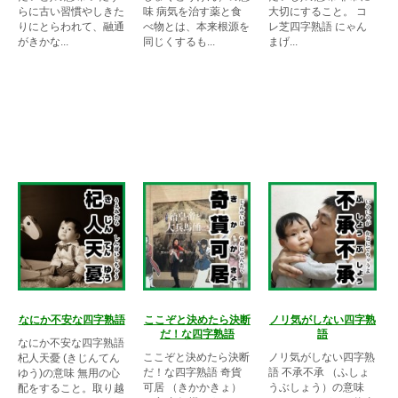
らに古い習慣やしきた
味 病気を治す薬と食
大切にすること。 コ
りにとらわれて、融通
べ物とは、本来根源を
レ芝四字熟語 にゃん
がきかな...
同じくするも...
まげ...
なにか不安な四字熟語
ここぞと決めたら決断
ノリ気がしない四字熟
だ！な四字熟語
語
なにか不安な四字熟語
ここぞと決めたら決断
ノリ気がしない四字熟
杞人天憂 (きじんてん
だ！な四字熟語 奇貨
語 不承不承 （ふしょ
ゆう)の意味 無用の心
可居 （きかかきょ）
うぶしょう）の意味
配をすること。取り越