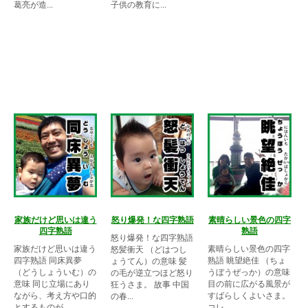
葛亮が造...
子供の教育に...
家族だけど思いは違う
怒り爆発！な四字熟語
素晴らしい景色の四字
四字熟語
熟語
怒り爆発！な四字熟語
家族だけど思いは違う
素晴らしい景色の四字
怒髪衝天 （どはつし
四字熟語 同床異夢
熟語 眺望絶佳 （ちょ
ょうてん）の意味 髪
（どうしょういむ）の
うぼうぜっか）の意味
の毛が逆立つほど怒り
意味 同じ立場にあり
目の前に広がる風景が
狂うさま。 故事 中国
ながら、考え方や口的
すばらしくよいさま。
の春...
とするものが...
コレ...