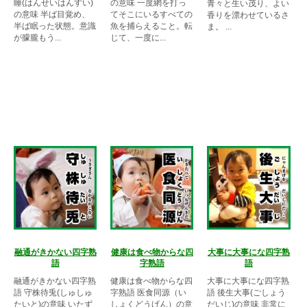
睡(はんせいはんすい)
の意味 一度網を打っ
青々と生い茂り、よい
の意味 半ば目覚め、
てそこにいるすべての
香りを漂わせているさ
半ば眠った状態。意識
魚を捕らえること。転
ま。 ...
が朦朧もう...
じて、一度に...
融通がきかない四字熟
健康は食べ物からな四
大事に大事にな四字熟
語
字熟語
語
融通がきかない四字熟
健康は食べ物からな四
大事に大事にな四字熟
語 守株待兎(しゅしゅ
字熟語 医食同源（い
語 後生大事(ごしょう
たいと)の意味 いたず
しょくどうげん）の意
だいじ)の意味 非常に