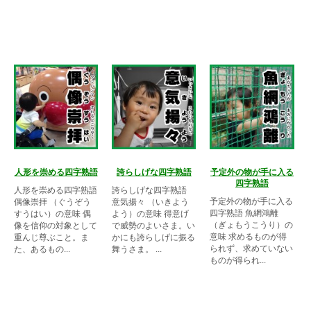
人形を崇める四字熟語
誇らしげな四字熟語
予定外の物が手に入る
四字熟語
人形を崇める四字熟語
誇らしげな四字熟語
予定外の物が手に入る
偶像崇拝 （ぐうぞう
意気揚々 （いきよう
四字熟語 魚網鴻離
すうはい）の意味 偶
よう）の意味 得意げ
（ぎょもうこうり）の
像を信仰の対象として
で威勢のよいさま。い
意味 求めるものが得
重んじ尊ぶこと。ま
かにも誇らしげに振る
られず、求めていない
た、あるもの...
舞うさま。 ...
ものが得られ...