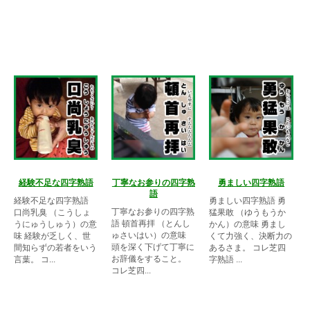
経験不足な四字熟語
丁寧なお参りの四字熟
勇ましい四字熟語
語
経験不足な四字熟語
勇ましい四字熟語 勇
丁寧なお参りの四字熟
口尚乳臭 （こうしょ
猛果敢 （ゆうもうか
語 頓首再拝 （とんし
うにゅうしゅう）の意
かん）の意味 勇まし
ゅさいはい）の意味
味 経験が乏しく、世
くて力強く、決断力の
頭を深く下げて丁寧に
間知らずの若者をいう
あるさま。 コレ芝四
お辞儀をすること。
言葉。 コ...
字熟語 ...
コレ芝四...