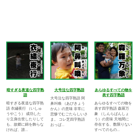
暗すぎる夜道な四字熟
大号泣な四字熟語
あらゆるすべての物を
語
表す四字熟語
大号泣な四字熟語 阿
暗すぎる夜道な四字熟
あらゆるすべての物を
鼻叫喚 （あびきょう
語 衣繡夜行 （いしゅ
表す四字熟語 森羅万
かん）の意味 非常に
うやこう） 成功した
象 （しんらばんしょ
悲惨でむごたらしいさ
り立身出世したりして
う）の意味 天地間に
ま。 コレ芝四字熟語
も、故郷に錦を飾らな
存在する、数限りない
おっぱ...
ければ、誰...
すべてのもの...