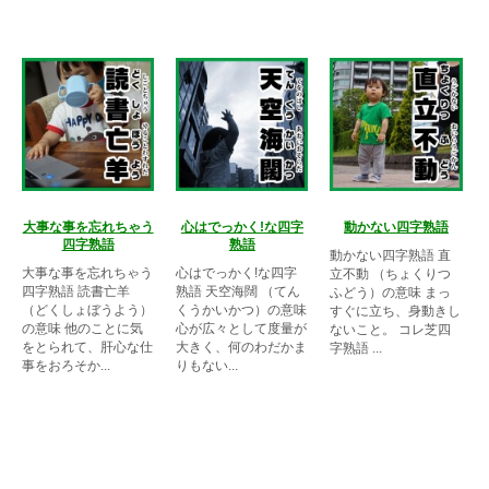
大事な事を忘れちゃう
心はでっかく!な四字
動かない四字熟語
四字熟語
熟語
動かない四字熟語 直
大事な事を忘れちゃう
心はでっかく!な四字
立不動 （ちょくりつ
四字熟語 読書亡羊
熟語 天空海闊 （てん
ふどう）の意味 まっ
（どくしょぼうよう）
くうかいかつ）の意味
すぐに立ち、身動きし
の意味 他のことに気
心が広々として度量が
ないこと。 コレ芝四
をとられて、肝心な仕
大きく、何のわだかま
字熟語 ...
事をおろそか...
りもない...