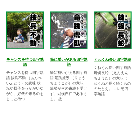
チャンスを待つ四字熟
筆に勢いがある四字熟
くねくね長い四字熟語
語
語
くねくね長い四字熟語
チャンスを待つ四字熟
筆に勢いがある四字熟
蜿蜿長蛇 （えんえん
語 按兵不動 （あんぺ
語 竜跳虎臥 （りょう
ちょうだ）の意味 う
いふどう）の意味 状
ちょうこが）の意味
ねうねと長く続くもの
況や様子をうかがいな
筆勢が何の束縛も受け
のたとえ。 コレ芝四
がら、好機の来るのを
ず、縦横自在であるさ
字熟語 ...
じっと待つ...
ま。 故...