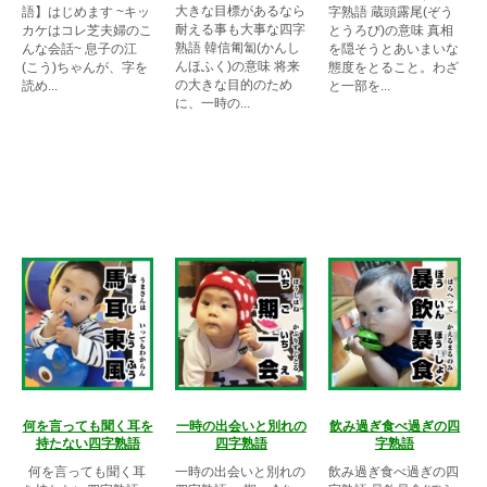
大きな目標があるなら
語】はじめます ~キッ
字熟語 蔵頭露尾(ぞう
耐える事も大事な四字
カケはコレ芝夫婦のこ
とうろび)の意味 真相
熟語 韓信匍匐(かんし
んな会話~ 息子の江
を隠そうとあいまいな
んほふく)の意味 将来
(こう)ちゃんが、字を
態度をとること。わざ
の大きな目的のため
読め...
と一部を...
に、一時の...
何を言っても聞く耳を
一時の出会いと別れの
飲み過ぎ食べ過ぎの四
持たない四字熟語
四字熟語
字熟語
何を言っても聞く耳
一時の出会いと別れの
飲み過ぎ食べ過ぎの四