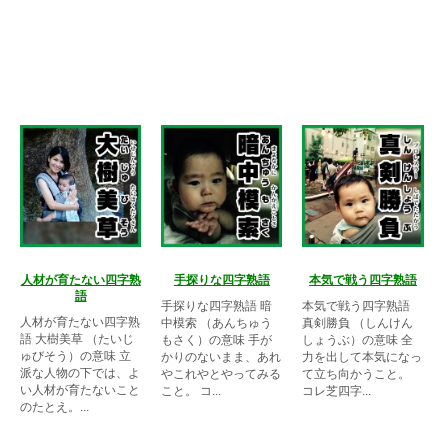
人材が育たない四字熟
手探りな四字熟語
本気で戦う四字熟語
語
手探りな四字熟語 暗
本気で戦う四字熟語
人材が育たない四字熟
中模索 （あんちゅう
真剣勝負 （しんけん
語 大樹美草 （たいじ
もさく）の意味 手が
しょうぶ）の意味 全
ゅびそう）の意味 立
かりのないまま、あれ
力を出して本気になっ
派な人物の下では、よ
やこれやとやってみる
て立ち向かうこと。
い人材が育たないこと
こと。 コ...
コレ芝四字...
のたとえ。...