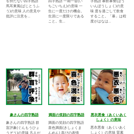
を持たない四字熟語
四字熟語 一期一会(い
字熟語 暴飲暴食(ぼう
馬耳東風(ばじとうふ
ちごいちえ)の意味 一
いんぼうしょく)の意
う)の意味 人の意見や
生に一度だけの機会。
味 度を過ごして飲食
批評に注意を...
生涯に一度限りである
すること。「暴」は程
こと。生...
度がはなは...
象さんの四字熟語
満面の笑顔の四字熟語
悪衣悪食（あくいあく
しょく）の意味
象さんの四字熟語 群
満面の笑顔の四字熟語
悪衣悪食（あくいあく
盲評象(ぐんもうひょ
喜色満面(きしょくま
しょく）の意味 質素
うぞう)の意味 凡人が
んめん) 喜びの表情