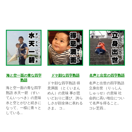
海と空一面の青な四字
ドヤ顔な四字熟語
名声と出世の四字熟語
熟語
ドヤ顔な四字熟語 得
名声と出世の四字熟語
海と空一面の青な四字
意満面 （とくいまん
立身出世 （りっしん
熟語 水天一碧 （すい
めん）の意味 事が思
しゅっせ）の意味 社
てんいっぺき）の意味
いどおりに運び、誇ら
会的に高い地位につい
水と空とがひと続きに
しさが顔全体に表れる
て名声を得ること。
なって、一様に青々と
さま。 コ...
コレ芝四...
している...