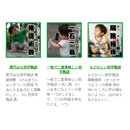
悪巧みな四字熟語
一粒で二度美味しい四
もどかしい四字熟語
字熟語
悪巧みな四字熟語 権
もどかしい四字熟語
一粒で二度美味しい四
謀術数 （けんぼうじ
隔靴掻痒 （かっかそ
字熟語 一石二鳥 （い
ゅっすう）の意味 巧
うよう）の意味 痒か
っせきにちょう）の意
みに人をあざむく策略
ゆいところに手が届か
味 一つのことをし
のこと。 コレ芝四字
ないように、はがゆく
て、二つの利益を得る
熟語 悪...
もどかしいこ...
たとえ。一つ...