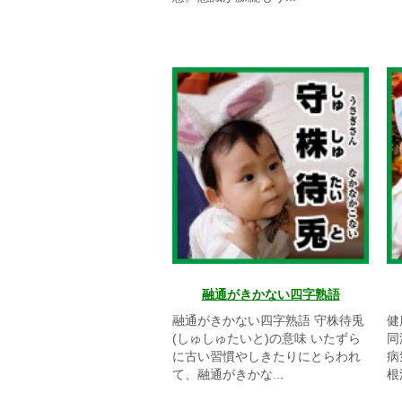
融通がきかない四字熟語
融通がきかない四字熟語 守株待兎
健
(しゅしゅたいと)の意味 いたずら
同
に古い習慣やしきたりにとらわれ
病
て、融通がきかな...
根