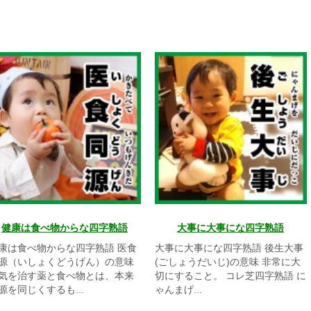
健康は食べ物からな四字熟語
大事に大事にな四字熟語
康は食べ物からな四字熟語 医食
大事に大事にな四字熟語 後生大事
源（いしょくどうげん）の意味
(ごしょうだいじ)の意味 非常に大
気を治す薬と食べ物とは、本来
切にすること。 コレ芝四字熟語 に
源を同じくするも...
ゃんまげ...