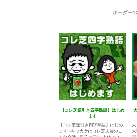
ボーダー
【コレ芝逆引き四字熟語】はじめ
ます
【コレ芝逆引き四字熟語】はじめ
大
ます ~キッカケはコレ芝夫婦のこ
大