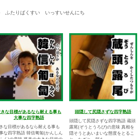
の ふたりばくすい いっすいせんにち
大きな目標があるなら耐える事も
頭隠して尻隠さずな四字熟語
大事な四字熟語
頭隠して尻隠さずな四字熟語 蔵頭
きな目標があるなら耐える事も
露尾(ぞうとうろび)の意味 真相を
事な四字熟語 韓信匍匐(かんしん
隠そうとあいまいな態度をとるこ