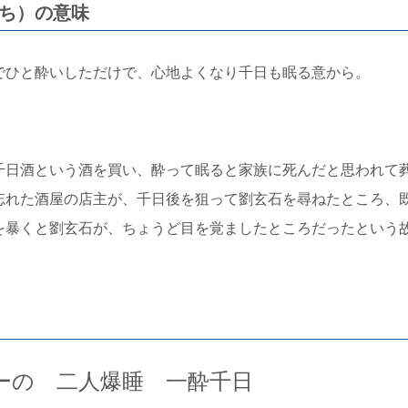
にち）の意味
でひと酔いしただけで、心地よくなり千日も眠る意から。
千日酒という酒を買い、酔って眠ると家族に死んだと思われて
忘れた酒屋の店主が、千日後を狙って劉玄石を尋ねたところ、
を暴くと劉玄石が、ちょうど目を覚ましたところだったという
ーの 二人爆睡 一酔千日