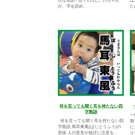
んな会話~ 息子の江(こう)ちゃん
ほ
が、字を読め...
た
何を言っても聞く耳を持たない四
字熟語
一
何を言っても聞く耳を持たない四
期
字熟語 馬耳東風(ばじとうふう)の
に
意味 人の意見や批評に注意を...
り