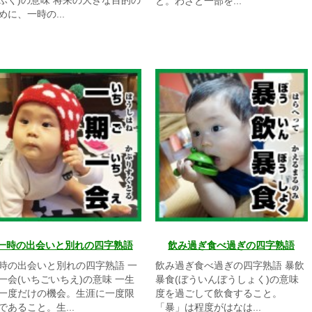
ふく)の意味 将来の大きな目的の
と。わざと一部を...
めに、一時の...
一時の出会いと別れの四字熟語
飲み過ぎ食べ過ぎの四字熟語
時の出会いと別れの四字熟語 一
飲み過ぎ食べ過ぎの四字熟語 暴飲
一会(いちごいちえ)の意味 一生
暴食(ぼういんぼうしょく)の意味
一度だけの機会。生涯に一度限
度を過ごして飲食すること。
であること。生...
「暴」は程度がはなは...