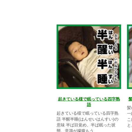
起きている様で眠っている四字熟
語
髪
起きている様で眠っている四字熟
一
語 半醒半睡(はんせいはんすい)の
こ
意味 半ば目覚め、半ば眠った状
と
態。意識が朦朧もう...