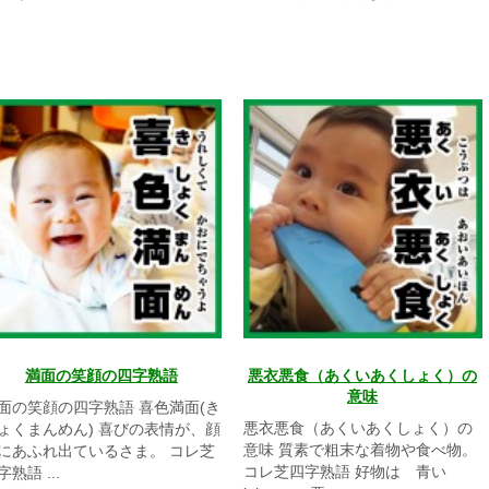
満面の笑顔の四字熟語
悪衣悪食（あくいあくしょく）の
意味
面の笑顔の四字熟語 喜色満面(き
悪衣悪食（あくいあくしょく）の
ょくまんめん) 喜びの表情が、顔
意味 質素で粗末な着物や食べ物。
にあふれ出ているさま。 コレ芝
コレ芝四字熟語 好物は 青い
字熟語 ...