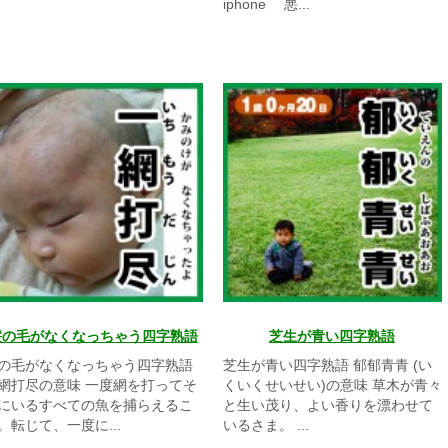
iphone 悪...
髪の毛がなくなっちゃう四字熟語
芝生が青い四字熟語
の毛がなくなっちゃう四字熟語
芝生が青い四字熟語 郁郁青青 (い
網打尽の意味 一度網を打ってそ
くいくせいせい)の意味 草木が青々
にいるすべての魚を捕らえるこ
と生い茂り、よい香りを漂わせて
。転じて、一度に...
いるさま。 ...