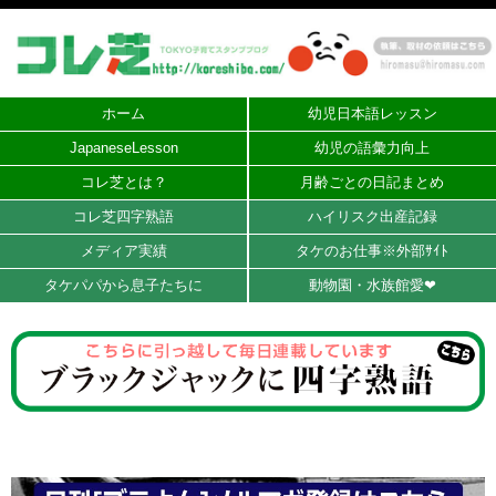
ホーム
幼児日本語レッスン
JapaneseLesson
幼児の語彙力向上
コレ芝とは？
月齢ごとの日記まとめ
コレ芝四字熟語
ハイリスク出産記録
メディア実績
タケのお仕事※外部ｻｲﾄ
タケパパから息子たちに
動物園・水族館愛❤︎