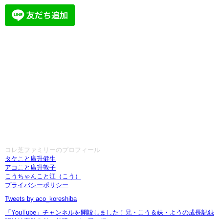
コレ芝ファミリーのプロフィール
タケこと廣升健生
アコこと廣升敦子
こうちゃんこと江（こう）
プライバシーポリシー
Tweets by aco_koreshiba
「YouTube」チャンネルを開設しました！兄・こう＆妹・ようの成長記録