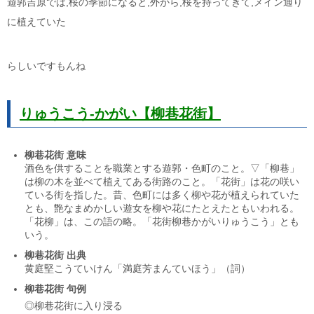
遊郭吉原では,桜の季節になると,外から,桜を持ってきて,メイン通り
に植えていた
らしいですもんね
りゅうこう-かがい【柳巷花街】
柳巷花街 意味
酒色を供することを職業とする遊郭・色町のこと。▽「柳巷」
は柳の木を並べて植えてある街路のこと。「花街」は花の咲い
ている街を指した。昔、色町には多く柳や花が植えられていた
とも、艶
なま
めかしい遊女を柳や花にたとえたともいわれる。
「花柳」は、この語の略。「花街柳巷
かがいりゅうこう
」とも
いう。
柳巷花街 出典
黄庭堅
こうていけん
「満庭芳
まんていほう
」（詞）
柳巷花街 句例
◎柳巷花街に入り浸る