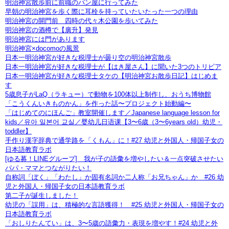
明治神宮散歩前に前職のパン屋に行ってみた
早朝の明治神宮を歩く際に耳栓を持っていたいたった一つの理由
明治神宮の開門前 四時の代々木公園を歩いてみた
明治神宮の酒樽で【廣升】発見
明治神宮には門があります
明治神宮×docomoの風景
日本一明治神宮が好きな税理士が曇り空の明治神宮散歩
日本一明治神宮が好きな税理士が【はき屋さん】に聞いた3つのトリビア
日本一明治神宮が好きな税理士タケの【明治神宮お散歩日記】はじめま
す
5歳息子がLaQ（ラキュー）で動物を100体以上制作し、おうち博物館
「こうくんいきものかん」を作った話〜プロジェクト始動編〜
「はじめてのにほんご」教室開催します／Japanese language lesson for
kids／유아 일본어 교실／婴幼儿日语课【3〜6歳（3〜6years old）幼児・
toddler】
手作り漢字辞典で通学路を「くもん」に！#27 幼児と外国人・帰国子女の
日本語教育ラボ
[ゆる募！LINEグループ] 我が子の語彙を増やしたい＆一点突破させたい
パパ・ママとつながりたい！
自称詞「ぼく」「わたし」か固有名詞か二人称「お兄ちゃん」か #26 幼
児と外国人・帰国子女の日本語教育ラボ
第二子が誕生しました！
幼児の「誤用」は、積極的な言語獲得！ #25 幼児と外国人・帰国子女の
日本語教育ラボ
「おしりたんてい」は、3〜5歳の語彙力・表現を増やす！#24 幼児と外