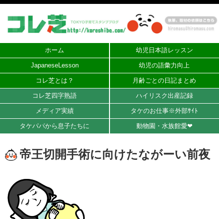
ホーム
幼児日本語レッスン
JapaneseLesson
幼児の語彙力向上
コレ芝とは？
月齢ごとの日記まとめ
コレ芝四字熟語
ハイリスク出産記録
メディア実績
タケのお仕事※外部ｻｲﾄ
タケパパから息子たちに
動物園・水族館愛❤︎
帝王切開手術に向けたながーい前夜