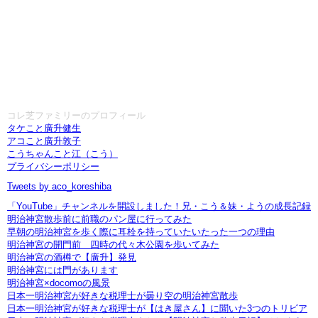
コレ芝ファミリーのプロフィール
タケこと廣升健生
アコこと廣升敦子
こうちゃんこと江（こう）
プライバシーポリシー
Tweets by aco_koreshiba
「YouTube」チャンネルを開設しました！兄・こう＆妹・ようの成長記録
明治神宮散歩前に前職のパン屋に行ってみた
早朝の明治神宮を歩く際に耳栓を持っていたいたった一つの理由
明治神宮の開門前 四時の代々木公園を歩いてみた
明治神宮の酒樽で【廣升】発見
明治神宮には門があります
明治神宮×docomoの風景
日本一明治神宮が好きな税理士が曇り空の明治神宮散歩
日本一明治神宮が好きな税理士が【はき屋さん】に聞いた3つのトリビア