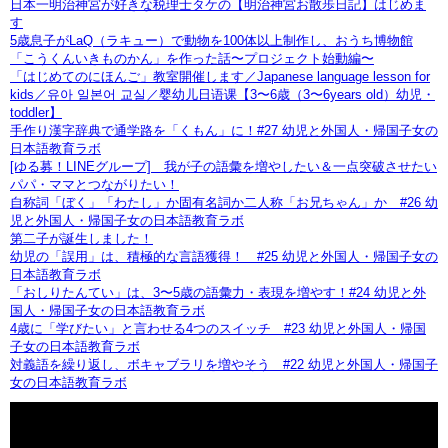
日本一明治神宮が好きな税理士タケの【明治神宮お散歩日記】はじめま
す
5歳息子がLaQ（ラキュー）で動物を100体以上制作し、おうち博物館
「こうくんいきものかん」を作った話〜プロジェクト始動編〜
「はじめてのにほんご」教室開催します／Japanese language lesson for
kids／유아 일본어 교실／婴幼儿日语课【3〜6歳（3〜6years old）幼児・
toddler】
手作り漢字辞典で通学路を「くもん」に！#27 幼児と外国人・帰国子女の
日本語教育ラボ
[ゆる募！LINEグループ] 我が子の語彙を増やしたい＆一点突破させたい
パパ・ママとつながりたい！
自称詞「ぼく」「わたし」か固有名詞か二人称「お兄ちゃん」か #26 幼
児と外国人・帰国子女の日本語教育ラボ
第二子が誕生しました！
幼児の「誤用」は、積極的な言語獲得！ #25 幼児と外国人・帰国子女の
日本語教育ラボ
「おしりたんてい」は、3〜5歳の語彙力・表現を増やす！#24 幼児と外
国人・帰国子女の日本語教育ラボ
4歳に「学びたい」と言わせる4つのスイッチ #23 幼児と外国人・帰国
子女の日本語教育ラボ
対義語を繰り返し、ボキャブラリを増やそう #22 幼児と外国人・帰国子
女の日本語教育ラボ