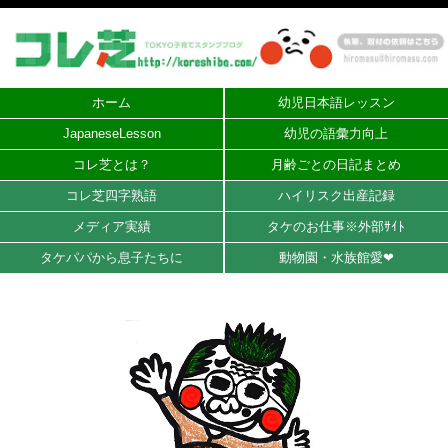
ホーム
幼児日本語レッスン
JapaneseLesson
幼児の語彙力向上
コレ芝とは？
月齢ごとの日記まとめ
コレ芝四字熟語
ハイリスク出産記録
メディア実績
タケのお仕事※外部ｻｲﾄ
タケパパから息子たちに
動物園・水族館愛❤︎