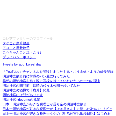
コレ芝ファミリーのプロフィール
タケこと廣升健生
アコこと廣升敦子
こうちゃんこと江（こう）
プライバシーポリシー
Tweets by aco_koreshiba
「YouTube」チャンネルを開設しました！兄・こう＆妹・ようの成長記録
明治神宮散歩前に前職のパン屋に行ってみた
早朝の明治神宮を歩く際に耳栓を持っていたいたった一つの理由
明治神宮の開門前 四時の代々木公園を歩いてみた
明治神宮の酒樽で【廣升】発見
明治神宮には門があります
明治神宮×docomoの風景
日本一明治神宮が好きな税理士が曇り空の明治神宮散歩
日本一明治神宮が好きな税理士が【はき屋さん】に聞いた3つのトリビア
日本一明治神宮が好きな税理士タケの【明治神宮お散歩日記】はじめま