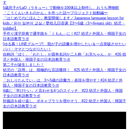
す
5歳息子がLaQ（ラキュー）で動物を100体以上制作し、おうち博物館
「こうくんいきものかん」を作った話〜プロジェクト始動編〜
「はじめてのにほんご」教室開催します／Japanese language lesson for
kids／유아 일본어 교실／婴幼儿日语课【3〜6歳（3〜6years old）幼児・
toddler】
手作り漢字辞典で通学路を「くもん」に！#27 幼児と外国人・帰国子女の
日本語教育ラボ
[ゆる募！LINEグループ] 我が子の語彙を増やしたい＆一点突破させたい
パパ・ママとつながりたい！
自称詞「ぼく」「わたし」か固有名詞か二人称「お兄ちゃん」か #26 幼
児と外国人・帰国子女の日本語教育ラボ
第二子が誕生しました！
幼児の「誤用」は、積極的な言語獲得！ #25 幼児と外国人・帰国子女の
日本語教育ラボ
「おしりたんてい」は、3〜5歳の語彙力・表現を増やす！#24 幼児と外
国人・帰国子女の日本語教育ラボ
4歳に「学びたい」と言わせる4つのスイッチ #23 幼児と外国人・帰国
子女の日本語教育ラボ
対義語を繰り返し、ボキャブラリを増やそう #22 幼児と外国人・帰国子
女の日本語教育ラボ