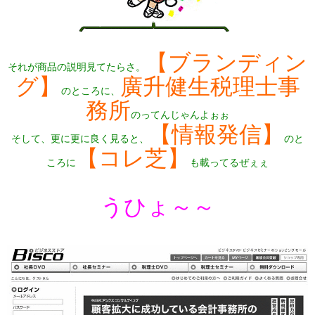
【ブランディン
それが商品の説明見てたらさ。
グ】
廣升健生税理士事
のところに、
務所
のってんじゃんよぉぉ
【情報発信】
そして、更に更に良く見ると、
のと
【コレ芝】
ころに
も載ってるぜぇぇ
うひょ～～