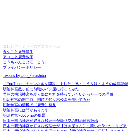
コレ芝ファミリーのプロフィール
タケこと廣升健生
アコこと廣升敦子
こうちゃんこと江（こう）
プライバシーポリシー
Tweets by aco_koreshiba
「YouTube」チャンネルを開設しました！兄・こう＆妹・ようの成長記録
明治神宮散歩前に前職のパン屋に行ってみた
早朝の明治神宮を歩く際に耳栓を持っていたいたった一つの理由
明治神宮の開門前 四時の代々木公園を歩いてみた
明治神宮の酒樽で【廣升】発見
明治神宮には門があります
明治神宮×docomoの風景
日本一明治神宮が好きな税理士が曇り空の明治神宮散歩
日本一明治神宮が好きな税理士が【はき屋さん】に聞いた3つのトリビア