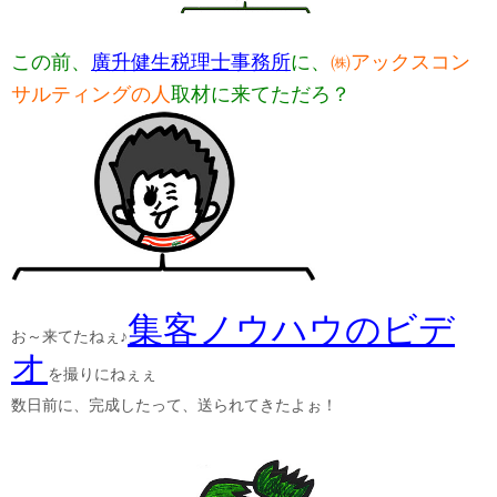
この前、
廣升健生税理士事務所
に、
㈱アックスコン
サルティングの人
取材に来てただろ？
集客ノウハウのビデ
お～来てたねぇ♪
オ
を撮りにねぇぇ
数日前に、完成したって、送られてきたよぉ！