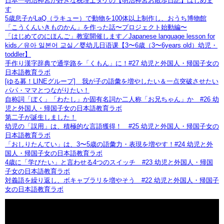
日本一明治神宮が好きな税理士タケの【明治神宮お散歩日記】はじめま
す
5歳息子がLaQ（ラキュー）で動物を100体以上制作し、おうち博物館
「こうくんいきものかん」を作った話〜プロジェクト始動編〜
「はじめてのにほんご」教室開催します／Japanese language lesson for
kids／유아 일본어 교실／婴幼儿日语课【3〜6歳（3〜6years old）幼児・
toddler】
手作り漢字辞典で通学路を「くもん」に！#27 幼児と外国人・帰国子女の
日本語教育ラボ
[ゆる募！LINEグループ] 我が子の語彙を増やしたい＆一点突破させたい
パパ・ママとつながりたい！
自称詞「ぼく」「わたし」か固有名詞か二人称「お兄ちゃん」か #26 幼
児と外国人・帰国子女の日本語教育ラボ
第二子が誕生しました！
幼児の「誤用」は、積極的な言語獲得！ #25 幼児と外国人・帰国子女の
日本語教育ラボ
「おしりたんてい」は、3〜5歳の語彙力・表現を増やす！#24 幼児と外
国人・帰国子女の日本語教育ラボ
4歳に「学びたい」と言わせる4つのスイッチ #23 幼児と外国人・帰国
子女の日本語教育ラボ
対義語を繰り返し、ボキャブラリを増やそう #22 幼児と外国人・帰国子
女の日本語教育ラボ