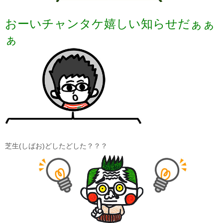
おーいチャンタケ嬉しい知らせだぁぁ
ぁ
芝生(しばお)どしたどした？？？