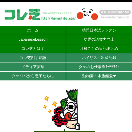
ホーム
幼児日本語レッスン
JapaneseLesson
幼児の語彙力向上
コレ芝とは？
月齢ごとの日記まとめ
コレ芝四字熟語
ハイリスク出産記録
メディア実績
タケのお仕事※外部ｻｲﾄ
タケパパから息子たちに
動物園・水族館愛❤︎