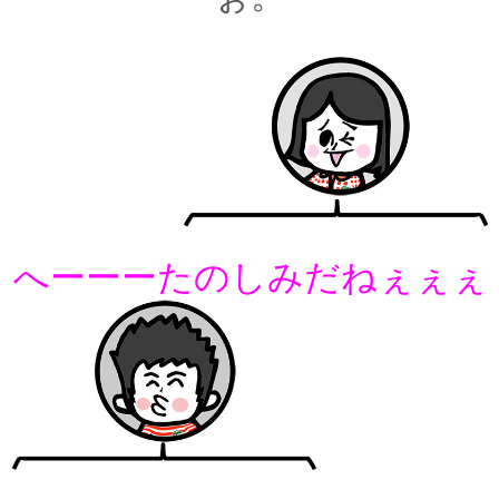
へーーーたのしみだねぇぇぇ