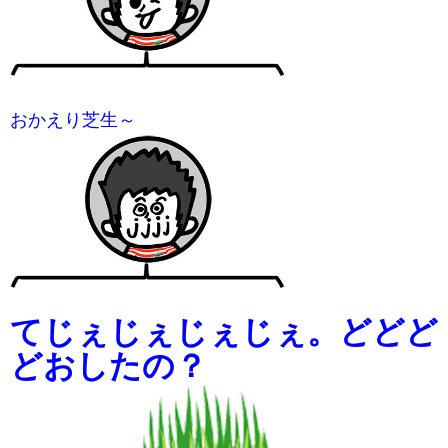
おかえり芝生～
てじぇじぇじぇじぇ。どどど
どおしたの？