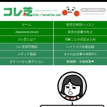
ホーム
幼児日本語レッスン
JapaneseLesson
幼児の語彙力向上
コレ芝とは？
月齢ごとの日記まとめ
コレ芝四字熟語
ハイリスク出産記録
メディア実績
タケのお仕事※外部ｻｲﾄ
タケパパから息子たちに
動物園・水族館愛❤︎