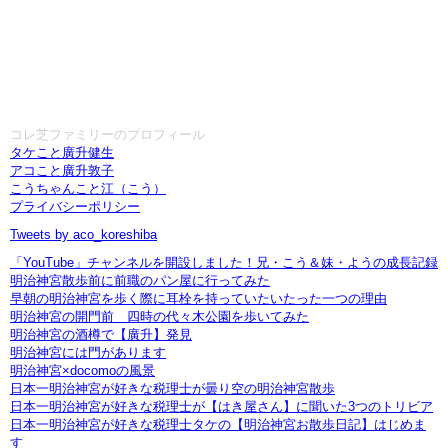
コレ芝ファミリーのプロフィール
タケこと廣升健生
アコこと廣升敦子
こうちゃんこと江（こう）
プライバシーポリシー
Tweets by aco_koreshiba
「YouTube」チャンネルを開設しました！兄・こう＆妹・ようの成長記録
明治神宮散歩前に前職のパン屋に行ってみた
早朝の明治神宮を歩く際に耳栓を持っていたいたった一つの理由
明治神宮の開門前 四時の代々木公園を歩いてみた
明治神宮の酒樽で【廣升】発見
明治神宮には門があります
明治神宮×docomoの風景
日本一明治神宮が好きな税理士が曇り空の明治神宮散歩
日本一明治神宮が好きな税理士が【はき屋さん】に聞いた3つのトリビア
日本一明治神宮が好きな税理士タケの【明治神宮お散歩日記】はじめま
す