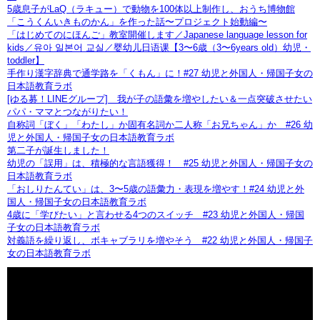
5歳息子がLaQ（ラキュー）で動物を100体以上制作し、おうち博物館
「こうくんいきものかん」を作った話〜プロジェクト始動編〜
「はじめてのにほんご」教室開催します／Japanese language lesson for
kids／유아 일본어 교실／婴幼儿日语课【3〜6歳（3〜6years old）幼児・
toddler】
手作り漢字辞典で通学路を「くもん」に！#27 幼児と外国人・帰国子女の
日本語教育ラボ
[ゆる募！LINEグループ] 我が子の語彙を増やしたい＆一点突破させたい
パパ・ママとつながりたい！
自称詞「ぼく」「わたし」か固有名詞か二人称「お兄ちゃん」か #26 幼
児と外国人・帰国子女の日本語教育ラボ
第二子が誕生しました！
幼児の「誤用」は、積極的な言語獲得！ #25 幼児と外国人・帰国子女の
日本語教育ラボ
「おしりたんてい」は、3〜5歳の語彙力・表現を増やす！#24 幼児と外
国人・帰国子女の日本語教育ラボ
4歳に「学びたい」と言わせる4つのスイッチ #23 幼児と外国人・帰国
子女の日本語教育ラボ
対義語を繰り返し、ボキャブラリを増やそう #22 幼児と外国人・帰国子
女の日本語教育ラボ