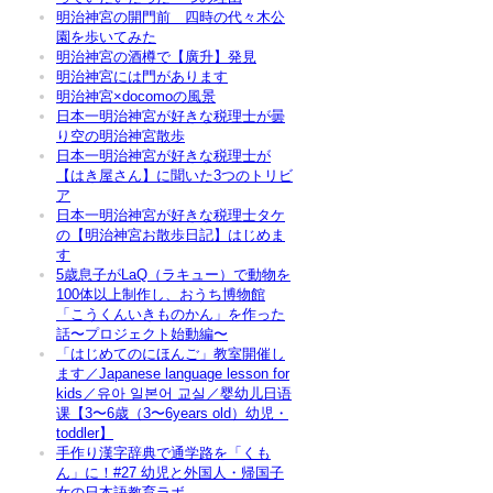
明治神宮の開門前 四時の代々木公
園を歩いてみた
明治神宮の酒樽で【廣升】発見
明治神宮には門があります
明治神宮×docomoの風景
日本一明治神宮が好きな税理士が曇
り空の明治神宮散歩
日本一明治神宮が好きな税理士が
【はき屋さん】に聞いた3つのトリビ
ア
日本一明治神宮が好きな税理士タケ
の【明治神宮お散歩日記】はじめま
す
5歳息子がLaQ（ラキュー）で動物を
100体以上制作し、おうち博物館
「こうくんいきものかん」を作った
話〜プロジェクト始動編〜
「はじめてのにほんご」教室開催し
ます／Japanese language lesson for
kids／유아 일본어 교실／婴幼儿日语
课【3〜6歳（3〜6years old）幼児・
toddler】
手作り漢字辞典で通学路を「くも
ん」に！#27 幼児と外国人・帰国子
女の日本語教育ラボ