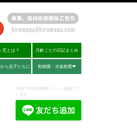
レ芝とは？
月齢ごとの日記まとめ
パから息子たちに
動物園・水族館愛❤︎
LINEで日本語教育メソッド配信して
います