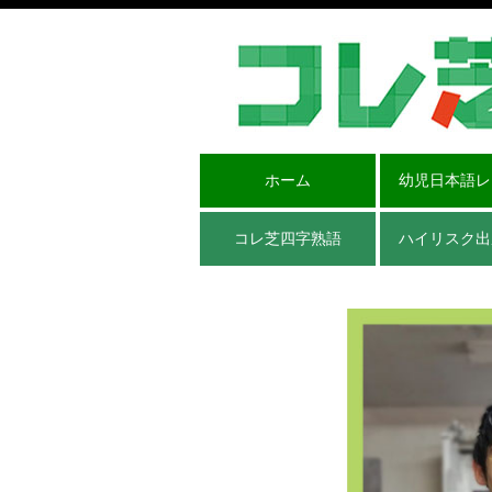
ホーム
幼児日本語レ
コレ芝四字熟語
ハイリスク出