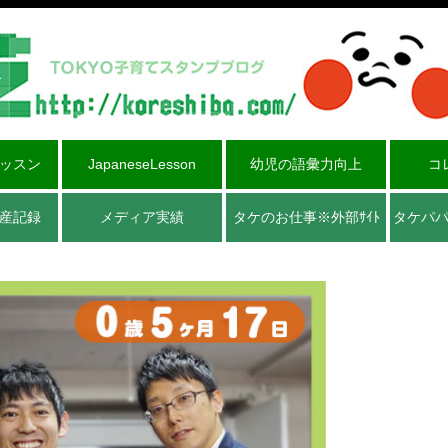
ッスン
JapaneseLesson
幼児の語彙力向上
コ
産記録
メディア実績
タケのお仕事※外部ｻｲﾄ
タケパ