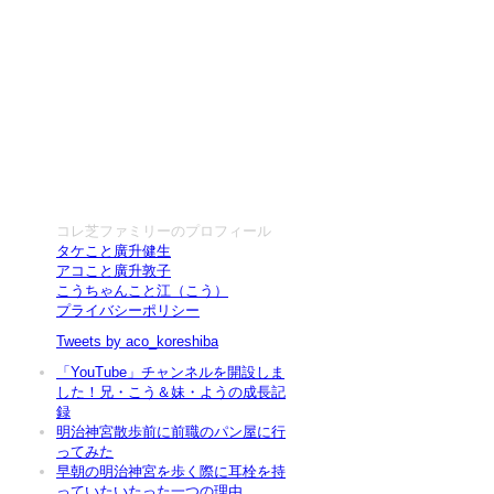
コレ芝ファミリーのプロフィール
タケこと廣升健生
アコこと廣升敦子
こうちゃんこと江（こう）
プライバシーポリシー
Tweets by aco_koreshiba
「YouTube」チャンネルを開設しま
した！兄・こう＆妹・ようの成長記
録
明治神宮散歩前に前職のパン屋に行
ってみた
早朝の明治神宮を歩く際に耳栓を持
っていたいたった一つの理由