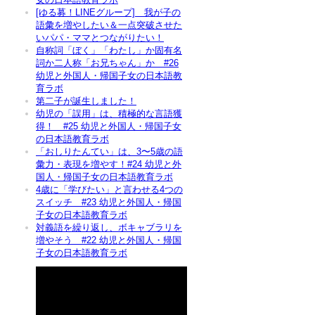
[ゆる募！LINEグループ] 我が子の
語彙を増やしたい＆一点突破させた
いパパ・ママとつながりたい！
自称詞「ぼく」「わたし」か固有名
詞か二人称「お兄ちゃん」か #26
幼児と外国人・帰国子女の日本語教
育ラボ
第二子が誕生しました！
幼児の「誤用」は、積極的な言語獲
得！ #25 幼児と外国人・帰国子女
の日本語教育ラボ
「おしりたんてい」は、3〜5歳の語
彙力・表現を増やす！#24 幼児と外
国人・帰国子女の日本語教育ラボ
4歳に「学びたい」と言わせる4つの
スイッチ #23 幼児と外国人・帰国
子女の日本語教育ラボ
対義語を繰り返し、ボキャブラリを
増やそう #22 幼児と外国人・帰国
子女の日本語教育ラボ