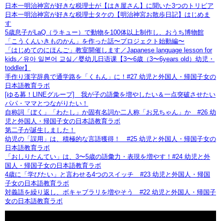
日本一明治神宮が好きな税理士が【はき屋さん】に聞いた3つのトリビア
日本一明治神宮が好きな税理士タケの【明治神宮お散歩日記】はじめま
す
5歳息子がLaQ（ラキュー）で動物を100体以上制作し、おうち博物館
「こうくんいきものかん」を作った話〜プロジェクト始動編〜
「はじめてのにほんご」教室開催します／Japanese language lesson for
kids／유아 일본어 교실／婴幼儿日语课【3〜6歳（3〜6years old）幼児・
toddler】
手作り漢字辞典で通学路を「くもん」に！#27 幼児と外国人・帰国子女の
日本語教育ラボ
[ゆる募！LINEグループ] 我が子の語彙を増やしたい＆一点突破させたい
パパ・ママとつながりたい！
自称詞「ぼく」「わたし」か固有名詞か二人称「お兄ちゃん」か #26 幼
児と外国人・帰国子女の日本語教育ラボ
第二子が誕生しました！
幼児の「誤用」は、積極的な言語獲得！ #25 幼児と外国人・帰国子女の
日本語教育ラボ
「おしりたんてい」は、3〜5歳の語彙力・表現を増やす！#24 幼児と外
国人・帰国子女の日本語教育ラボ
4歳に「学びたい」と言わせる4つのスイッチ #23 幼児と外国人・帰国
子女の日本語教育ラボ
対義語を繰り返し、ボキャブラリを増やそう #22 幼児と外国人・帰国子
女の日本語教育ラボ