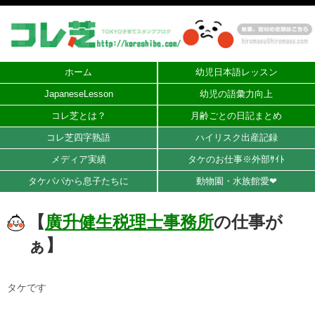
ホーム
幼児日本語レッスン
JapaneseLesson
幼児の語彙力向上
コレ芝とは？
月齢ごとの日記まとめ
コレ芝四字熟語
ハイリスク出産記録
メディア実績
タケのお仕事※外部ｻｲﾄ
タケパパから息子たちに
動物園・水族館愛❤︎
【
廣升健生税理士事務所
の仕事が
ぁ】
タケです