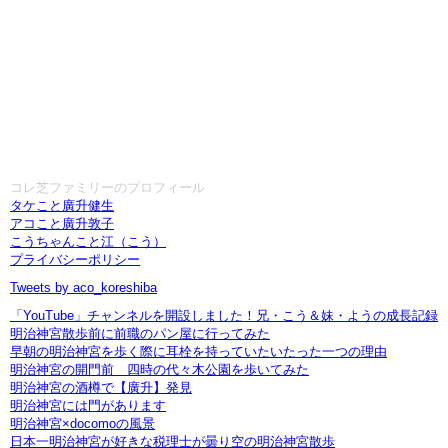
コレ芝ファミリーのプロフィール
タケこと廣升健生
アコこと廣升敦子
こうちゃんこと江（こう）
プライバシーポリシー
Tweets by aco_koreshiba
「YouTube」チャンネルを開設しました！兄・こう＆妹・ようの成長記録
明治神宮散歩前に前職のパン屋に行ってみた
早朝の明治神宮を歩く際に耳栓を持っていたいたった一つの理由
明治神宮の開門前 四時の代々木公園を歩いてみた
明治神宮の酒樽で【廣升】発見
明治神宮には門があります
明治神宮×docomoの風景
日本一明治神宮が好きな税理士が曇り空の明治神宮散歩