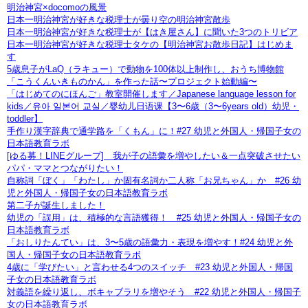
明治神宮×docomoの風景
日本一明治神宮が好きな税理士が曇り空の明治神宮散歩
日本一明治神宮が好きな税理士が【はき屋さん】に聞いた3つのトリビア
日本一明治神宮が好きな税理士タケの【明治神宮お散歩日記】はじめま
す
5歳息子がLaQ（ラキュー）で動物を100体以上制作し、おうち博物館
「こうくんいきものかん」を作った話〜プロジェクト始動編〜
「はじめてのにほんご」教室開催します／Japanese language lesson for
kids／유아 일본어 교실／婴幼儿日语课【3〜6歳（3〜6years old）幼児・
toddler】
手作り漢字辞典で通学路を「くもん」に！#27 幼児と外国人・帰国子女の
日本語教育ラボ
[ゆる募！LINEグループ] 我が子の語彙を増やしたい＆一点突破させたい
パパ・ママとつながりたい！
自称詞「ぼく」「わたし」か固有名詞か二人称「お兄ちゃん」か #26 幼
児と外国人・帰国子女の日本語教育ラボ
第二子が誕生しました！
幼児の「誤用」は、積極的な言語獲得！ #25 幼児と外国人・帰国子女の
日本語教育ラボ
「おしりたんてい」は、3〜5歳の語彙力・表現を増やす！#24 幼児と外
国人・帰国子女の日本語教育ラボ
4歳に「学びたい」と言わせる4つのスイッチ #23 幼児と外国人・帰国
子女の日本語教育ラボ
対義語を繰り返し、ボキャブラリを増やそう #22 幼児と外国人・帰国子
女の日本語教育ラボ