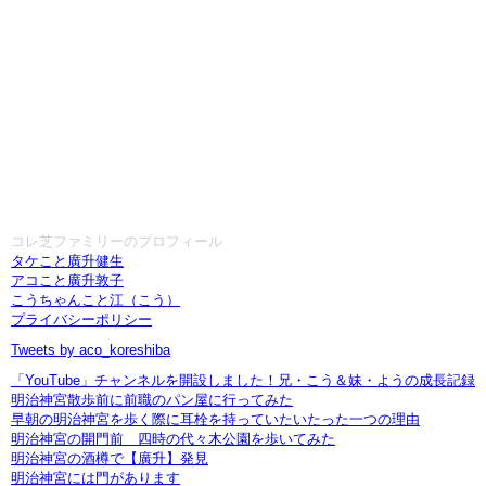
コレ芝ファミリーのプロフィール
タケこと廣升健生
アコこと廣升敦子
こうちゃんこと江（こう）
プライバシーポリシー
Tweets by aco_koreshiba
「YouTube」チャンネルを開設しました！兄・こう＆妹・ようの成長記録
明治神宮散歩前に前職のパン屋に行ってみた
早朝の明治神宮を歩く際に耳栓を持っていたいたった一つの理由
明治神宮の開門前 四時の代々木公園を歩いてみた
明治神宮の酒樽で【廣升】発見
明治神宮には門があります