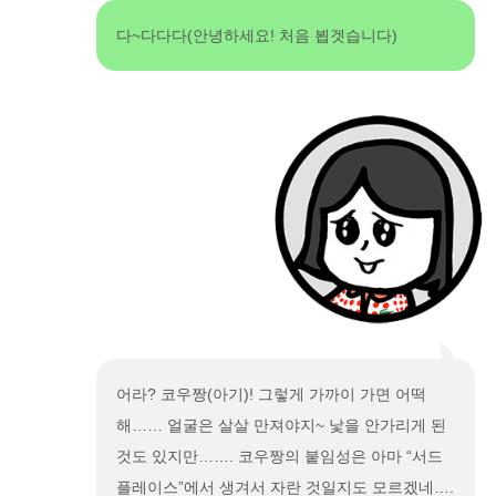
다~다다다(안녕하세요! 처음 뵙겟습니다)
어라? 코우짱(아기)! 그렇게 가까이 가면 어떡
해…… 얼굴은 살살 만져야지~ 낯을 안가리게 된
것도 있지만……. 코우짱의 붙임성은 아마 “서드
플레이스”에서 생겨서 자란 것일지도 모르겠네….