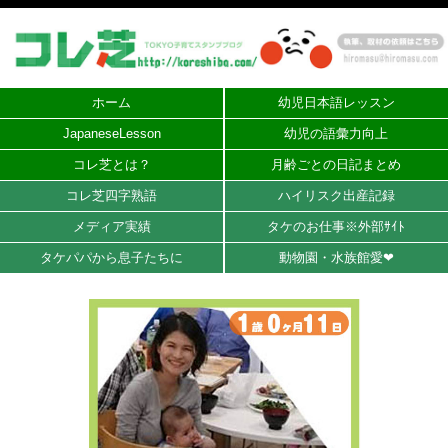
ホーム
幼児日本語レッスン
JapaneseLesson
幼児の語彙力向上
コレ芝とは？
月齢ごとの日記まとめ
コレ芝四字熟語
ハイリスク出産記録
メディア実績
タケのお仕事※外部ｻｲﾄ
タケパパから息子たちに
動物園・水族館愛❤︎