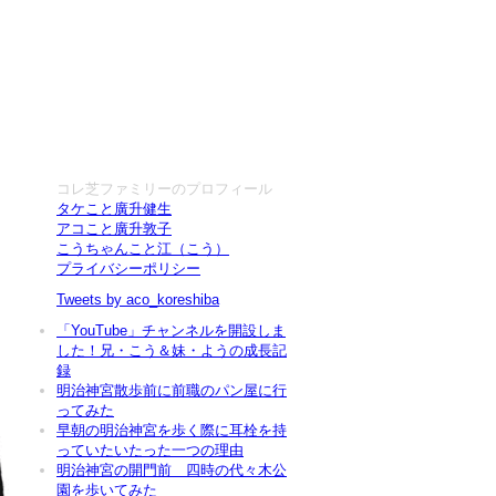
コレ芝ファミリーのプロフィール
タケこと廣升健生
アコこと廣升敦子
こうちゃんこと江（こう）
プライバシーポリシー
Tweets by aco_koreshiba
「YouTube」チャンネルを開設しま
した！兄・こう＆妹・ようの成長記
録
明治神宮散歩前に前職のパン屋に行
ってみた
早朝の明治神宮を歩く際に耳栓を持
っていたいたった一つの理由
明治神宮の開門前 四時の代々木公
園を歩いてみた