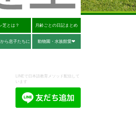
レ芝とは？
月齢ごとの日記まとめ
パから息子たちに
動物園・水族館愛❤︎
LINEで日本語教育メソッド配信して
います