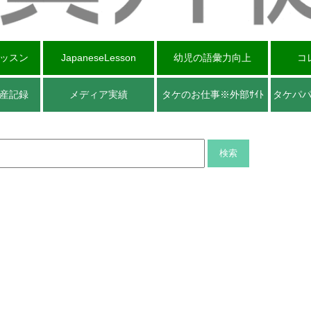
ッスン
JapaneseLesson
幼児の語彙力向上
コ
産記録
メディア実績
タケのお仕事※外部ｻｲﾄ
タケパ