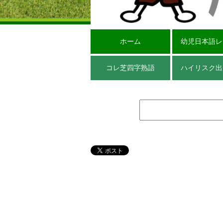
ホーム
幼児日本語レ
コレ芝四字熟語
ハイリスク出