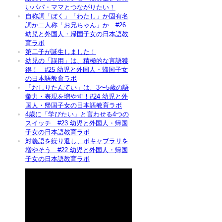
いパパ・ママとつながりたい！
自称詞「ぼく」「わたし」か固有名
詞か二人称「お兄ちゃん」か #26
幼児と外国人・帰国子女の日本語教
育ラボ
第二子が誕生しました！
幼児の「誤用」は、積極的な言語獲
得！ #25 幼児と外国人・帰国子女
の日本語教育ラボ
「おしりたんてい」は、3〜5歳の語
彙力・表現を増やす！#24 幼児と外
国人・帰国子女の日本語教育ラボ
4歳に「学びたい」と言わせる4つの
スイッチ #23 幼児と外国人・帰国
子女の日本語教育ラボ
対義語を繰り返し、ボキャブラリを
増やそう #22 幼児と外国人・帰国
子女の日本語教育ラボ