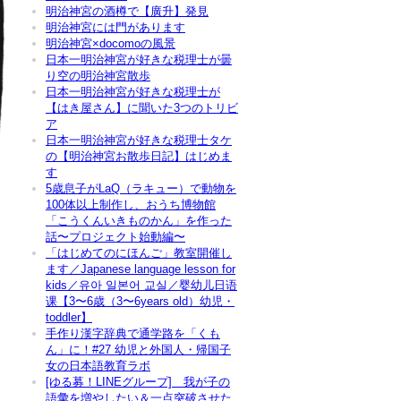
明治神宮の酒樽で【廣升】発見
明治神宮には門があります
明治神宮×docomoの風景
日本一明治神宮が好きな税理士が曇
り空の明治神宮散歩
日本一明治神宮が好きな税理士が
【はき屋さん】に聞いた3つのトリビ
ア
日本一明治神宮が好きな税理士タケ
の【明治神宮お散歩日記】はじめま
す
5歳息子がLaQ（ラキュー）で動物を
100体以上制作し、おうち博物館
「こうくんいきものかん」を作った
話〜プロジェクト始動編〜
「はじめてのにほんご」教室開催し
ます／Japanese language lesson for
kids／유아 일본어 교실／婴幼儿日语
课【3〜6歳（3〜6years old）幼児・
toddler】
手作り漢字辞典で通学路を「くも
ん」に！#27 幼児と外国人・帰国子
女の日本語教育ラボ
[ゆる募！LINEグループ] 我が子の
語彙を増やしたい＆一点突破させた