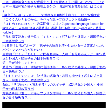
日本一明治神宮が好きな税理士が【はき屋さん】に聞いた3つのトリビア
日本一明治神宮が好きな税理士タケの【明治神宮お散歩日記】はじめま
す
5歳息子がLaQ（ラキュー）で動物を100体以上制作し、おうち博物館
「こうくんいきものかん」を作った話〜プロジェクト始動編〜
「はじめてのにほんご」教室開催します／Japanese language lesson for
kids／유아 일본어 교실／婴幼儿日语课【3〜6歳（3〜6years old）幼児・
toddler】
手作り漢字辞典で通学路を「くもん」に！#27 幼児と外国人・帰国子女の
日本語教育ラボ
[ゆる募！LINEグループ] 我が子の語彙を増やしたい＆一点突破させたい
パパ・ママとつながりたい！
自称詞「ぼく」「わたし」か固有名詞か二人称「お兄ちゃん」か #26 幼
児と外国人・帰国子女の日本語教育ラボ
第二子が誕生しました！
幼児の「誤用」は、積極的な言語獲得！ #25 幼児と外国人・帰国子女の
日本語教育ラボ
「おしりたんてい」は、3〜5歳の語彙力・表現を増やす！#24 幼児と外
国人・帰国子女の日本語教育ラボ
4歳に「学びたい」と言わせる4つのスイッチ #23 幼児と外国人・帰国
子女の日本語教育ラボ
対義語を繰り返し、ボキャブラリを増やそう #22 幼児と外国人・帰国子
女の日本語教育ラボ