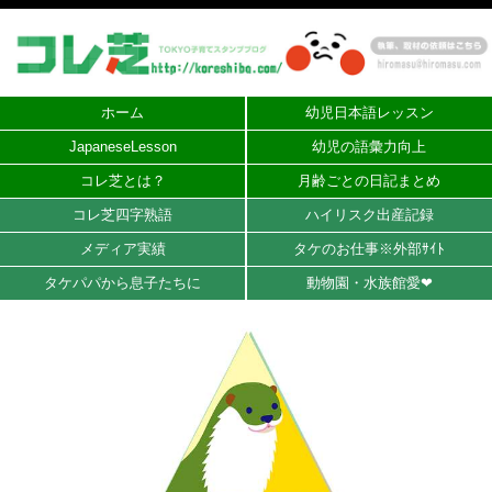
ホーム
幼児日本語レッスン
JapaneseLesson
幼児の語彙力向上
コレ芝とは？
月齢ごとの日記まとめ
コレ芝四字熟語
ハイリスク出産記録
メディア実績
タケのお仕事※外部ｻｲﾄ
タケパパから息子たちに
動物園・水族館愛❤︎