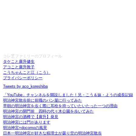
コレ芝ファミリーのプロフィール
タケこと廣升健生
アコこと廣升敦子
こうちゃんこと江（こう）
プライバシーポリシー
Tweets by aco_koreshiba
「YouTube」チャンネルを開設しました！兄・こう＆妹・ようの成長記録
明治神宮散歩前に前職のパン屋に行ってみた
早朝の明治神宮を歩く際に耳栓を持っていたいたった一つの理由
明治神宮の開門前 四時の代々木公園を歩いてみた
明治神宮の酒樽で【廣升】発見
明治神宮には門があります
明治神宮×docomoの風景
日本一明治神宮が好きな税理士が曇り空の明治神宮散歩