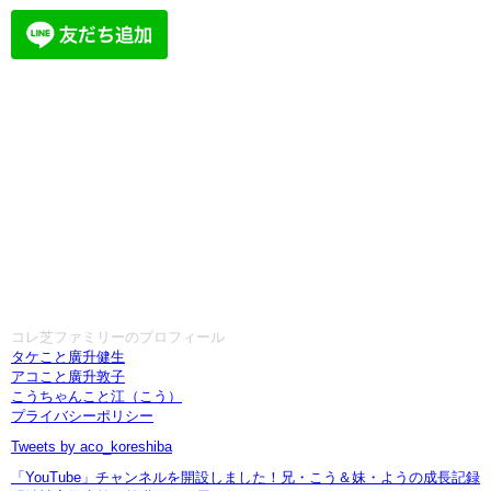
コレ芝ファミリーのプロフィール
タケこと廣升健生
アコこと廣升敦子
こうちゃんこと江（こう）
プライバシーポリシー
Tweets by aco_koreshiba
「YouTube」チャンネルを開設しました！兄・こう＆妹・ようの成長記録