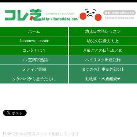
ホーム
幼児日本語レッスン
JapaneseLesson
幼児の語彙力向上
コレ芝とは？
月齢ごとの日記まとめ
コレ芝四字熟語
ハイリスク出産記録
メディア実績
タケのお仕事※外部ｻｲﾄ
タケパパから息子たちに
動物園・水族館愛❤︎
LINEで日本語教育メソッド配信しています