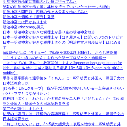
明治神宮散歩前に前職のパン屋に行ってみた
早朝の明治神宮を歩く際に耳栓を持っていたいたった一つの理由
明治神宮の開門前 四時の代々木公園を歩いてみた
明治神宮の酒樽で【廣升】発見
明治神宮には門があります
明治神宮×docomoの風景
日本一明治神宮が好きな税理士が曇り空の明治神宮散歩
日本一明治神宮が好きな税理士が【はき屋さん】に聞いた3つのトリビア
日本一明治神宮が好きな税理士タケの【明治神宮お散歩日記】はじめま
す
5歳息子がLaQ（ラキュー）で動物を100体以上制作し、おうち博物館
「こうくんいきものかん」を作った話〜プロジェクト始動編〜
「はじめてのにほんご」教室開催します／Japanese language lesson for
kids／유아 일본어 교실／婴幼儿日语课【3〜6歳（3〜6years old）幼児・
toddler】
手作り漢字辞典で通学路を「くもん」に！#27 幼児と外国人・帰国子女の
日本語教育ラボ
[ゆる募！LINEグループ] 我が子の語彙を増やしたい＆一点突破させたい
パパ・ママとつながりたい！
自称詞「ぼく」「わたし」か固有名詞か二人称「お兄ちゃん」か #26 幼
児と外国人・帰国子女の日本語教育ラボ
第二子が誕生しました！
幼児の「誤用」は、積極的な言語獲得！ #25 幼児と外国人・帰国子女の
日本語教育ラボ
「おしりたんてい」は、3〜5歳の語彙力・表現を増やす！#24 幼児と外