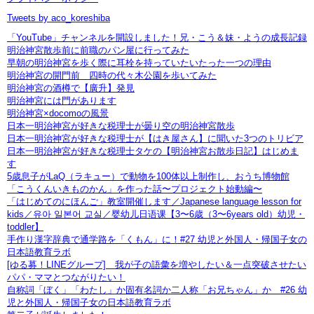
Tweets by aco_koreshiba
「YouTube」チャンネルを開設しました！兄・こう＆妹・ようの成長記録
明治神宮散歩前に前職のパン屋に行ってみた
早朝の明治神宮を歩く際に耳栓を持っていたいたった一つの理由
明治神宮の開門前 四時の代々木公園を歩いてみた
明治神宮の酒樽で【廣升】発見
明治神宮には門があります
明治神宮×docomoの風景
日本一明治神宮が好きな税理士が曇り空の明治神宮散歩
日本一明治神宮が好きな税理士が【はき屋さん】に聞いた3つのトリビア
日本一明治神宮が好きな税理士タケの【明治神宮お散歩日記】はじめま
す
5歳息子がLaQ（ラキュー）で動物を100体以上制作し、おうち博物館
「こうくんいきものかん」を作った話〜プロジェクト始動編〜
「はじめてのにほんご」教室開催します／Japanese language lesson for
kids／유아 일본어 교실／婴幼儿日语课【3〜6歳（3〜6years old）幼児・
toddler】
手作り漢字辞典で通学路を「くもん」に！#27 幼児と外国人・帰国子女の
日本語教育ラボ
[ゆる募！LINEグループ] 我が子の語彙を増やしたい＆一点突破させたい
パパ・ママとつながりたい！
自称詞「ぼく」「わたし」か固有名詞か二人称「お兄ちゃん」か #26 幼
児と外国人・帰国子女の日本語教育ラボ