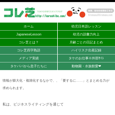
ホーム
幼児日本語レッスン
JapaneseLesson
幼児の語彙力向上
コレ芝とは？
月齢ごとの日記まとめ
コレ芝四字熟語
ハイリスク出産記録
メディア実績
タケのお仕事※外部ｻｲﾄ
タケパパから息子たちに
動物園・水族館愛❤︎
情報が膨大化・複雑化するなかで、、「要するに……」とまとめる力が
求められます。
私は、ビジネスライティングを通じて