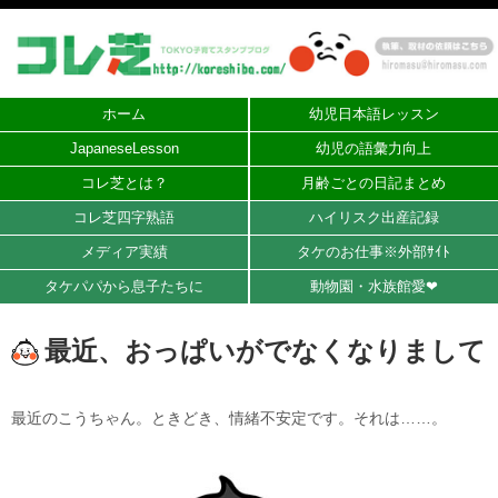
ホーム
幼児日本語レッスン
JapaneseLesson
幼児の語彙力向上
コレ芝とは？
月齢ごとの日記まとめ
コレ芝四字熟語
ハイリスク出産記録
メディア実績
タケのお仕事※外部ｻｲﾄ
タケパパから息子たちに
動物園・水族館愛❤︎
最近、おっぱいがでなくなりまして
最近のこうちゃん。ときどき、情緒不安定です。それは……。