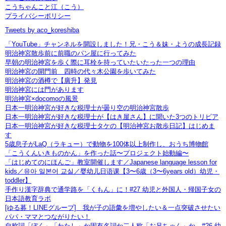
こうちゃんこと江（こう）
プライバシーポリシー
Tweets by aco_koreshiba
「YouTube」チャンネルを開設しました！兄・こう＆妹・ようの成長記録
明治神宮散歩前に前職のパン屋に行ってみた
早朝の明治神宮を歩く際に耳栓を持っていたいたった一つの理由
明治神宮の開門前 四時の代々木公園を歩いてみた
明治神宮の酒樽で【廣升】発見
明治神宮には門があります
明治神宮×docomoの風景
日本一明治神宮が好きな税理士が曇り空の明治神宮散歩
日本一明治神宮が好きな税理士が【はき屋さん】に聞いた3つのトリビア
日本一明治神宮が好きな税理士タケの【明治神宮お散歩日記】はじめま
す
5歳息子がLaQ（ラキュー）で動物を100体以上制作し、おうち博物館
「こうくんいきものかん」を作った話〜プロジェクト始動編〜
「はじめてのにほんご」教室開催します／Japanese language lesson for
kids／유아 일본어 교실／婴幼儿日语课【3〜6歳（3〜6years old）幼児・
toddler】
手作り漢字辞典で通学路を「くもん」に！#27 幼児と外国人・帰国子女の
日本語教育ラボ
[ゆる募！LINEグループ] 我が子の語彙を増やしたい＆一点突破させたい
パパ・ママとつながりたい！
自称詞「ぼく」「わたし」か固有名詞か二人称「お兄ちゃん」か #26 幼