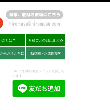
レ芝とは？
月齢ごとの日記まとめ
パから息子たちに
動物園・水族館愛❤︎
LINEで日本語教育メソッド配信して
います