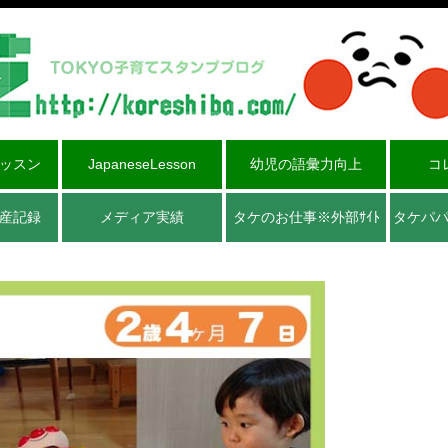
ッスン
JapaneseLesson
幼児の語彙力向上
コ
産記録
メディア実績
タケのお仕事※外部ｻｲﾄ
タケパ