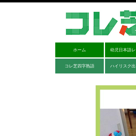
ホーム
幼児日本語レ
コレ芝四字熟語
ハイリスク出