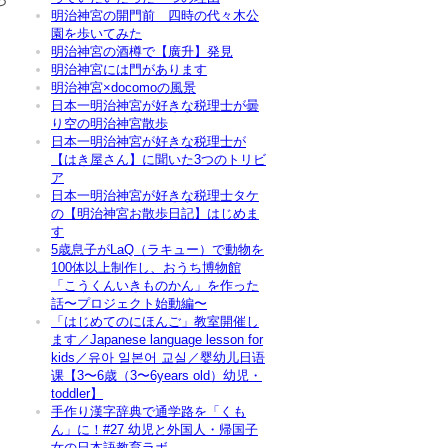
明治神宮の開門前 四時の代々木公
園を歩いてみた
明治神宮の酒樽で【廣升】発見
明治神宮には門があります
明治神宮×docomoの風景
日本一明治神宮が好きな税理士が曇
り空の明治神宮散歩
日本一明治神宮が好きな税理士が
【はき屋さん】に聞いた3つのトリビ
ア
日本一明治神宮が好きな税理士タケ
の【明治神宮お散歩日記】はじめま
す
5歳息子がLaQ（ラキュー）で動物を
100体以上制作し、おうち博物館
「こうくんいきものかん」を作った
話〜プロジェクト始動編〜
「はじめてのにほんご」教室開催し
ます／Japanese language lesson for
kids／유아 일본어 교실／婴幼儿日语
课【3〜6歳（3〜6years old）幼児・
toddler】
手作り漢字辞典で通学路を「くも
ん」に！#27 幼児と外国人・帰国子
女の日本語教育ラボ