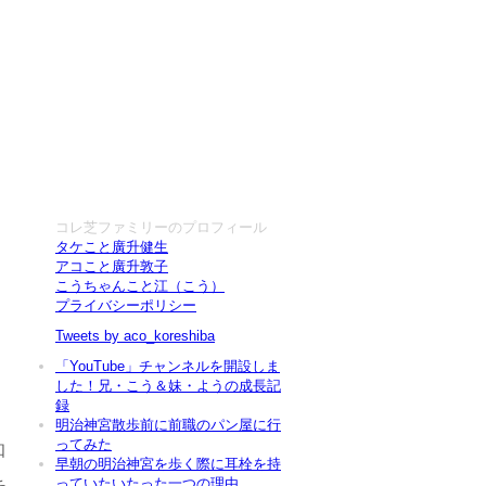
コレ芝ファミリーのプロフィール
タケこと廣升健生
アコこと廣升敦子
こうちゃんこと江（こう）
プライバシーポリシー
Tweets by aco_koreshiba
「YouTube」チャンネルを開設しま
した！兄・こう＆妹・ようの成長記
録
明治神宮散歩前に前職のパン屋に行
ってみた
知
早朝の明治神宮を歩く際に耳栓を持
っていたいたった一つの理由
ち