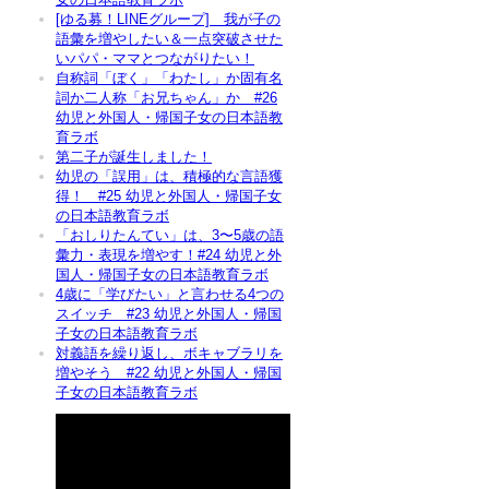
[ゆる募！LINEグループ] 我が子の
語彙を増やしたい＆一点突破させた
いパパ・ママとつながりたい！
自称詞「ぼく」「わたし」か固有名
詞か二人称「お兄ちゃん」か #26
幼児と外国人・帰国子女の日本語教
育ラボ
第二子が誕生しました！
幼児の「誤用」は、積極的な言語獲
得！ #25 幼児と外国人・帰国子女
の日本語教育ラボ
「おしりたんてい」は、3〜5歳の語
彙力・表現を増やす！#24 幼児と外
国人・帰国子女の日本語教育ラボ
4歳に「学びたい」と言わせる4つの
、
スイッチ #23 幼児と外国人・帰国
子女の日本語教育ラボ
対義語を繰り返し、ボキャブラリを
増やそう #22 幼児と外国人・帰国
子女の日本語教育ラボ