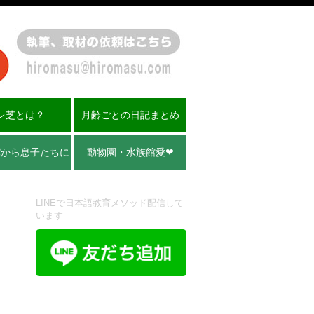
レ芝とは？
月齢ごとの日記まとめ
パから息子たちに
動物園・水族館愛❤︎
LINEで日本語教育メソッド配信して
います