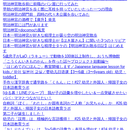
明治神宮散歩前に前職のパン屋に行ってみた
早朝の明治神宮を歩く際に耳栓を持っていたいたった一つの理由
明治神宮の開門前 四時の代々木公園を歩いてみた
明治神宮の酒樽で【廣升】発見
明治神宮には門があります
明治神宮×docomoの風景
日本一明治神宮が好きな税理士が曇り空の明治神宮散歩
日本一明治神宮が好きな税理士が【はき屋さん】に聞いた3つのトリビア
日本一明治神宮が好きな税理士タケの【明治神宮お散歩日記】はじめま
す
5歳息子がLaQ（ラキュー）で動物を100体以上制作し、おうち博物館
「こうくんいきものかん」を作った話〜プロジェクト始動編〜
「はじめてのにほんご」教室開催します／Japanese language lesson for
kids／유아 일본어 교실／婴幼儿日语课【3〜6歳（3〜6years old）幼児・
toddler】
手作り漢字辞典で通学路を「くもん」に！#27 幼児と外国人・帰国子女の
日本語教育ラボ
[ゆる募！LINEグループ] 我が子の語彙を増やしたい＆一点突破させたい
パパ・ママとつながりたい！
自称詞「ぼく」「わたし」か固有名詞か二人称「お兄ちゃん」か #26 幼
児と外国人・帰国子女の日本語教育ラボ
第二子が誕生しました！
幼児の「誤用」は、積極的な言語獲得！ #25 幼児と外国人・帰国子女の
日本語教育ラボ
「おしりたんてい」は、3〜5歳の語彙力・表現を増やす！#24 幼児と外