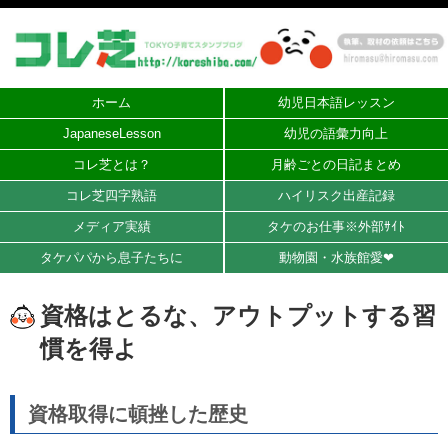
ホーム
幼児日本語レッスン
JapaneseLesson
幼児の語彙力向上
コレ芝とは？
月齢ごとの日記まとめ
コレ芝四字熟語
ハイリスク出産記録
メディア実績
タケのお仕事※外部ｻｲﾄ
タケパパから息子たちに
動物園・水族館愛❤︎
資格はとるな、アウトプットする習
慣を得よ
資格取得に頓挫した歴史