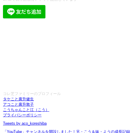
コレ芝ファミリーのプロフィール
タケこと廣升健生
アコこと廣升敦子
こうちゃんこと江（こう）
プライバシーポリシー
Tweets by aco_koreshiba
「YouTube」チャンネルを開設しました！兄・こう＆妹・ようの成長記録