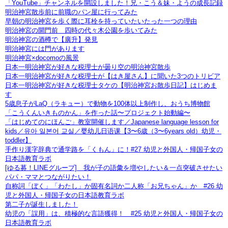
「YouTube」チャンネルを開設しました！兄・こう＆妹・ようの成長記録
明治神宮散歩前に前職のパン屋に行ってみた
早朝の明治神宮を歩く際に耳栓を持っていたいたった一つの理由
明治神宮の開門前 四時の代々木公園を歩いてみた
明治神宮の酒樽で【廣升】発見
明治神宮には門があります
明治神宮×docomoの風景
日本一明治神宮が好きな税理士が曇り空の明治神宮散歩
日本一明治神宮が好きな税理士が【はき屋さん】に聞いた3つのトリビア
日本一明治神宮が好きな税理士タケの【明治神宮お散歩日記】はじめま
す
5歳息子がLaQ（ラキュー）で動物を100体以上制作し、おうち博物館
「こうくんいきものかん」を作った話〜プロジェクト始動編〜
「はじめてのにほんご」教室開催します／Japanese language lesson for
kids／유아 일본어 교실／婴幼儿日语课【3〜6歳（3〜6years old）幼児・
toddler】
手作り漢字辞典で通学路を「くもん」に！#27 幼児と外国人・帰国子女の
日本語教育ラボ
[ゆる募！LINEグループ] 我が子の語彙を増やしたい＆一点突破させたい
パパ・ママとつながりたい！
自称詞「ぼく」「わたし」か固有名詞か二人称「お兄ちゃん」か #26 幼
児と外国人・帰国子女の日本語教育ラボ
第二子が誕生しました！
幼児の「誤用」は、積極的な言語獲得！ #25 幼児と外国人・帰国子女の
日本語教育ラボ