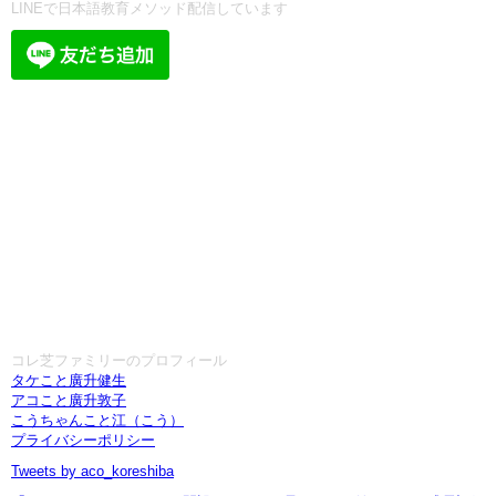
LINEで日本語教育メソッド配信しています
コレ芝ファミリーのプロフィール
タケこと廣升健生
アコこと廣升敦子
こうちゃんこと江（こう）
プライバシーポリシー
Tweets by aco_koreshiba