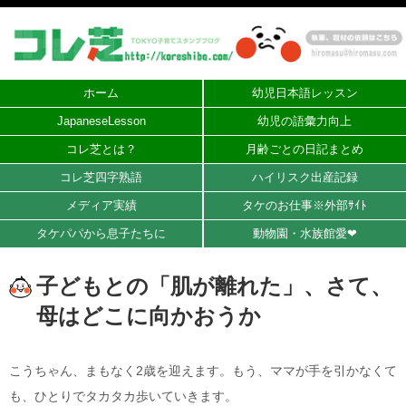
ホーム
幼児日本語レッスン
JapaneseLesson
幼児の語彙力向上
コレ芝とは？
月齢ごとの日記まとめ
コレ芝四字熟語
ハイリスク出産記録
メディア実績
タケのお仕事※外部ｻｲﾄ
タケパパから息子たちに
動物園・水族館愛❤︎
子どもとの「肌が離れた」、さて、
母はどこに向かおうか
こうちゃん、まもなく2歳を迎えます。もう、ママが手を引かなくて
も、ひとりでタカタカ歩いていきます。