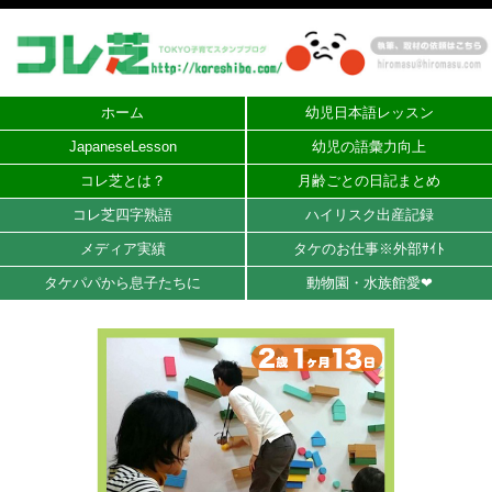
ホーム
幼児日本語レッスン
JapaneseLesson
幼児の語彙力向上
コレ芝とは？
月齢ごとの日記まとめ
コレ芝四字熟語
ハイリスク出産記録
メディア実績
タケのお仕事※外部ｻｲﾄ
タケパパから息子たちに
動物園・水族館愛❤︎