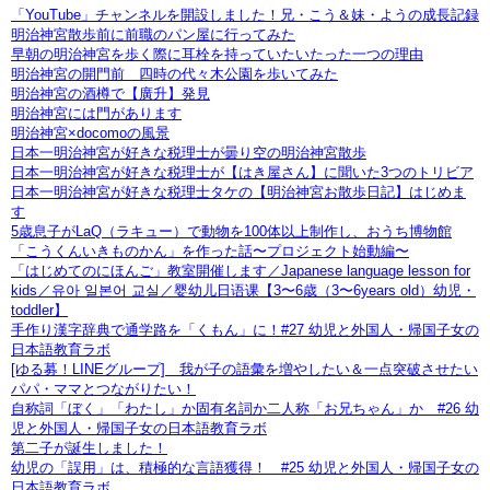
「YouTube」チャンネルを開設しました！兄・こう＆妹・ようの成長記録
明治神宮散歩前に前職のパン屋に行ってみた
早朝の明治神宮を歩く際に耳栓を持っていたいたった一つの理由
明治神宮の開門前 四時の代々木公園を歩いてみた
明治神宮の酒樽で【廣升】発見
明治神宮には門があります
明治神宮×docomoの風景
日本一明治神宮が好きな税理士が曇り空の明治神宮散歩
日本一明治神宮が好きな税理士が【はき屋さん】に聞いた3つのトリビア
日本一明治神宮が好きな税理士タケの【明治神宮お散歩日記】はじめま
す
5歳息子がLaQ（ラキュー）で動物を100体以上制作し、おうち博物館
「こうくんいきものかん」を作った話〜プロジェクト始動編〜
「はじめてのにほんご」教室開催します／Japanese language lesson for
kids／유아 일본어 교실／婴幼儿日语课【3〜6歳（3〜6years old）幼児・
toddler】
手作り漢字辞典で通学路を「くもん」に！#27 幼児と外国人・帰国子女の
日本語教育ラボ
[ゆる募！LINEグループ] 我が子の語彙を増やしたい＆一点突破させたい
パパ・ママとつながりたい！
自称詞「ぼく」「わたし」か固有名詞か二人称「お兄ちゃん」か #26 幼
児と外国人・帰国子女の日本語教育ラボ
第二子が誕生しました！
幼児の「誤用」は、積極的な言語獲得！ #25 幼児と外国人・帰国子女の
日本語教育ラボ