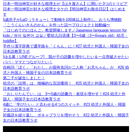
日本一明治神宮が好きな税理士が【はき屋さん】に聞いた3つのトリビア
日本一明治神宮が好きな税理士タケの【明治神宮お散歩日記】はじめま
す
5歳息子がLaQ（ラキュー）で動物を100体以上制作し、おうち博物館
「こうくんいきものかん」を作った話〜プロジェクト始動編〜
「はじめてのにほんご」教室開催します／Japanese language lesson for
kids／유아 일본어 교실／婴幼儿日语课【3〜6歳（3〜6years old）幼児・
toddler】
手作り漢字辞典で通学路を「くもん」に！#27 幼児と外国人・帰国子女の
日本語教育ラボ
[ゆる募！LINEグループ] 我が子の語彙を増やしたい＆一点突破させたい
パパ・ママとつながりたい！
自称詞「ぼく」「わたし」か固有名詞か二人称「お兄ちゃん」か #26 幼
児と外国人・帰国子女の日本語教育ラボ
第二子が誕生しました！
幼児の「誤用」は、積極的な言語獲得！ #25 幼児と外国人・帰国子女の
日本語教育ラボ
「おしりたんてい」は、3〜5歳の語彙力・表現を増やす！#24 幼児と外
国人・帰国子女の日本語教育ラボ
4歳に「学びたい」と言わせる4つのスイッチ #23 幼児と外国人・帰国
子女の日本語教育ラボ
対義語を繰り返し、ボキャブラリを増やそう #22 幼児と外国人・帰国子
女の日本語教育ラボ