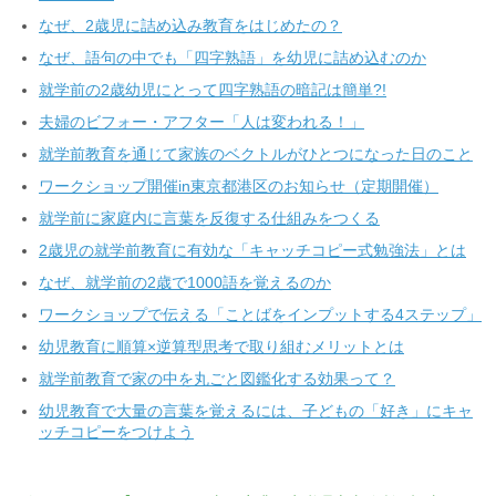
なぜ、2歳児に詰め込み教育をはじめたの？
なぜ、語句の中でも「四字熟語」を幼児に詰め込むのか
就学前の2歳幼児にとって四字熟語の暗記は簡単?!
夫婦のビフォー・アフター「人は変われる！」
就学前教育を通じて家族のベクトルがひとつになった日のこと
ワークショップ開催in東京都港区のお知らせ（定期開催）
就学前に家庭内に言葉を反復する仕組みをつくる
2歳児の就学前教育に有効な「キャッチコピー式勉強法」とは
なぜ、就学前の2歳で1000語を覚えるのか
ワークショップで伝える「ことばをインプットする4ステップ」
幼児教育に順算×逆算型思考で取り組むメリットとは
就学前教育で家の中を丸ごと図鑑化する効果って？
幼児教育で大量の言葉を覚えるには、子どもの「好き」にキャ
ッチコピーをつけよう