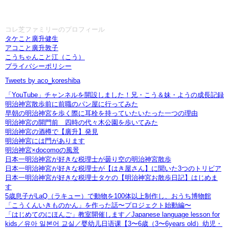
コレ芝ファミリーのプロフィール
タケこと廣升健生
アコこと廣升敦子
こうちゃんこと江（こう）
プライバシーポリシー
Tweets by aco_koreshiba
「YouTube」チャンネルを開設しました！兄・こう＆妹・ようの成長記録
明治神宮散歩前に前職のパン屋に行ってみた
早朝の明治神宮を歩く際に耳栓を持っていたいたった一つの理由
明治神宮の開門前 四時の代々木公園を歩いてみた
明治神宮の酒樽で【廣升】発見
明治神宮には門があります
明治神宮×docomoの風景
日本一明治神宮が好きな税理士が曇り空の明治神宮散歩
日本一明治神宮が好きな税理士が【はき屋さん】に聞いた3つのトリビア
日本一明治神宮が好きな税理士タケの【明治神宮お散歩日記】はじめま
す
5歳息子がLaQ（ラキュー）で動物を100体以上制作し、おうち博物館
「こうくんいきものかん」を作った話〜プロジェクト始動編〜
「はじめてのにほんご」教室開催します／Japanese language lesson for
kids／유아 일본어 교실／婴幼儿日语课【3〜6歳（3〜6years old）幼児・