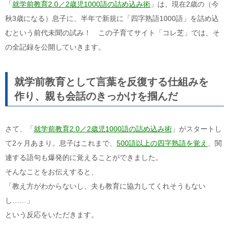
「
就学前教育2.0／2歳児1000語の詰め込み術
」は、現在2歳の（今
秋3歳になる）息子に、半年で新規に「四字熟語1000語」を詰め込
むという前代未聞の試み！ この子育てサイト「コレ芝」では、そ
の全記録を公開していきます。
就学前教育として言葉を反復する仕組みを
作り、親も会話のきっかけを掴んだ
さて、「
就学前教育2.0／2歳児1000語の詰め込み術
」がスタートし
て2ヶ月あまり。息子はこれまで、
500語以上の四字熟語を覚え
、関
連する語句も爆発的に覚えることができました。
そんなことをお伝えすると、
「教え方がわからないし、夫も教育に協力してくれそうもない
し……」
という反応をいただきます。