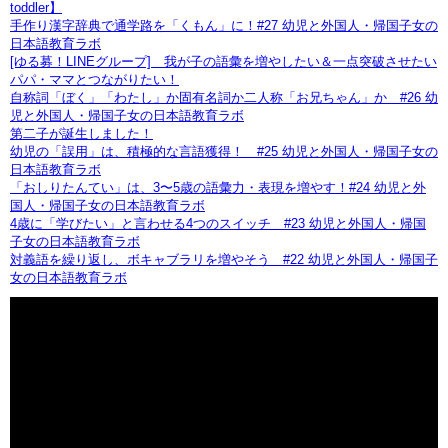
toddler】
手作り漢字辞典で通学路を「くもん」に！#27 幼児と外国人・帰国子女の
日本語教育ラボ
[ゆる募！LINEグループ] 我が子の語彙を増やしたい＆一点突破させたい
パパ・ママとつながりたい！
自称詞「ぼく」「わたし」か固有名詞か二人称「お兄ちゃん」か #26 幼
児と外国人・帰国子女の日本語教育ラボ
第二子が誕生しました！
幼児の「誤用」は、積極的な言語獲得！ #25 幼児と外国人・帰国子女の
日本語教育ラボ
「おしりたんてい」は、3〜5歳の語彙力・表現を増やす！#24 幼児と外
国人・帰国子女の日本語教育ラボ
4歳に「学びたい」と言わせる4つのスイッチ #23 幼児と外国人・帰国
子女の日本語教育ラボ
対義語を繰り返し、ボキャブラリを増やそう #22 幼児と外国人・帰国子
女の日本語教育ラボ