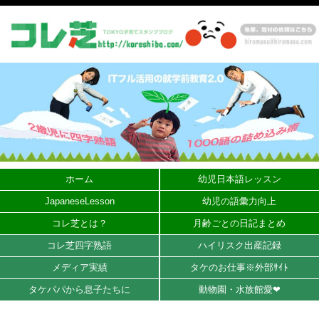
ホーム
幼児日本語レッスン
JapaneseLesson
幼児の語彙力向上
コレ芝とは？
月齢ごとの日記まとめ
コレ芝四字熟語
ハイリスク出産記録
メディア実績
タケのお仕事※外部ｻｲﾄ
タケパパから息子たちに
動物園・水族館愛❤︎