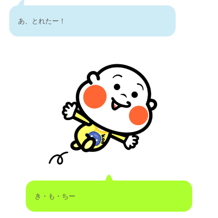
あ、とれたー！
き・も・ちー