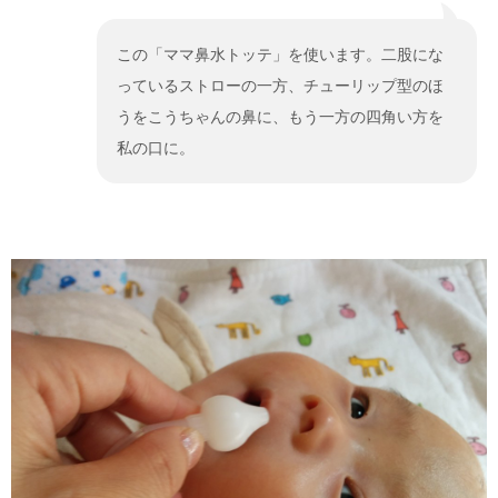
この「ママ鼻水トッテ」を使います。二股にな
っているストローの一方、チューリップ型のほ
うをこうちゃんの鼻に、もう一方の四角い方を
私の口に。