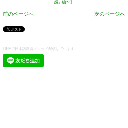
感」編〜】
前のページへ
次のページへ
LINEで日本語教育メソッド配信しています