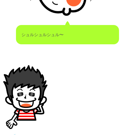
シュルシュルシュル〜