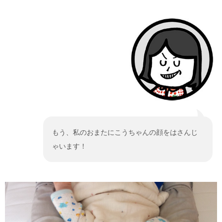
もう、私のおまたにこうちゃんの顔をはさんじ
ゃいます！