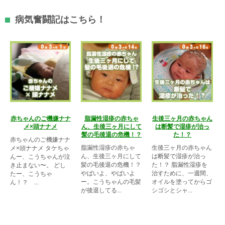
病気奮闘記はこちら！
赤ちゃんのご機嫌ナナ
脂漏性湿疹の赤ちゃ
生後三ヶ月の赤ちゃん
メ×頭ナナメ
ん、生後三ヶ月にして
は断髪で湿疹が治っ
髪の毛後退の危機！？
た！？
赤ちゃんのご機嫌ナナ
脂漏性湿疹の赤ちゃ
生後三ヶ月の赤ちゃん
メ×頭ナナメ タケちゃ
ん、生後三ヶ月にして
は断髪で湿疹が治っ
んー、こうちゃんが泣
髪の毛後退の危機！？
た！？ 脂漏性湿疹を
き止まない〜。 どし
やばいよ、やばいよ
治すために、一週間、
たー、こうちゃ
ー。こうちゃんの毛髪
オイルを塗ってからゴ
ん！？ ...
が後退してる...
シゴシとシャ...