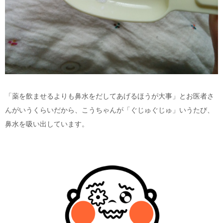
「薬を飲ませるよりも鼻水をだしてあげるほうが大事」とお医者さ
んがいうくらいだから、こうちゃんが「ぐじゅぐじゅ」いうたび、
鼻水を吸い出しています。