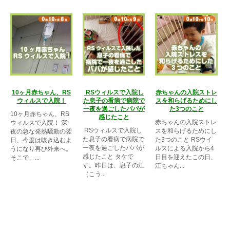
10ヶ月赤ちゃん、RS
RSウィルスで入院し
赤ちゃんの入院ストレ
ウィルスで入院！
た息子の看病で病院で
スを和らげるためにし
一夜を過ごしたパパが
た3つのこと
10ヶ月赤ちゃん、RS
感じたこと
赤ちゃんの入院ストレ
ウィルスで入院！ 深
RSウィルスで入院し
スを和らげるためにし
夜の急な発熱騒動の翌
た息子の看病で病院で
た3つのこと RSウイ
日、今度は咳き込むよ
一夜を過ごしたパパが
ルスによる入院から4
うになり再び外来へ。
感じたこと タケで
日目を迎えたこの日、
そこで、...
す。昨日は、息子の江
江ちゃん...
（こう...