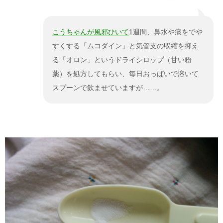
こうちゃんが風邪ひいて
1週間、鼻水や痰をでや
すくする「ムコダイン」と気管支の収縮を抑え
る「オロン」というドライシロップ（甘い粉
薬）を処方してもらい、毎日おっぱいで溶いて
スプーンで飲ませていますが……。