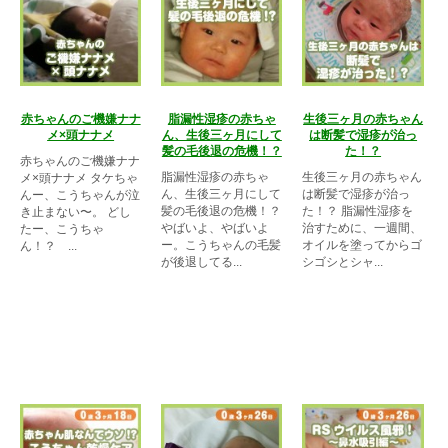
赤ちゃんのご機嫌ナナ
脂漏性湿疹の赤ちゃ
生後三ヶ月の赤ちゃん
メ×頭ナナメ
ん、生後三ヶ月にして
は断髪で湿疹が治っ
髪の毛後退の危機！？
た！？
赤ちゃんのご機嫌ナナ
脂漏性湿疹の赤ちゃ
生後三ヶ月の赤ちゃん
メ×頭ナナメ タケちゃ
ん、生後三ヶ月にして
は断髪で湿疹が治っ
んー、こうちゃんが泣
髪の毛後退の危機！？
た！？ 脂漏性湿疹を
き止まない〜。 どし
やばいよ、やばいよ
治すために、一週間、
たー、こうちゃ
ー。こうちゃんの毛髪
オイルを塗ってからゴ
ん！？ ...
が後退してる...
シゴシとシャ...