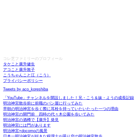
コレ芝ファミリーのプロフィール
タケこと廣升健生
アコこと廣升敦子
こうちゃんこと江（こう）
プライバシーポリシー
Tweets by aco_koreshiba
「YouTube」チャンネルを開設しました！兄・こう＆妹・ようの成長記録
明治神宮散歩前に前職のパン屋に行ってみた
早朝の明治神宮を歩く際に耳栓を持っていたいたった一つの理由
明治神宮の開門前 四時の代々木公園を歩いてみた
明治神宮の酒樽で【廣升】発見
明治神宮には門があります
明治神宮×docomoの風景
日本一明治神宮が好きな税理士が曇り空の明治神宮散歩