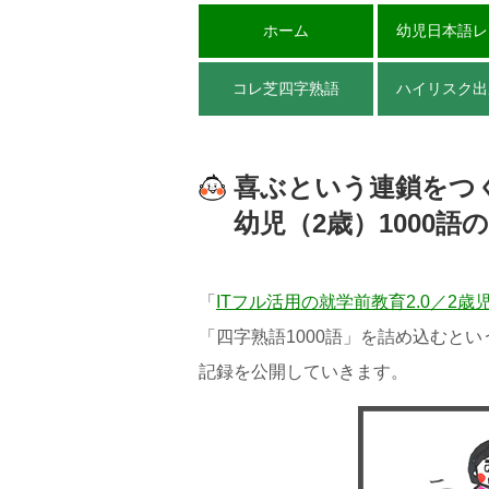
ホーム
幼児日本語レ
コレ芝四字熟語
ハイリスク出
喜ぶという連鎖をつく
幼児（2歳）1000語
「
ITフル活用の就学前教育2.0／2歳
「四字熟語1000語」を詰め込むと
記録を公開していきます。