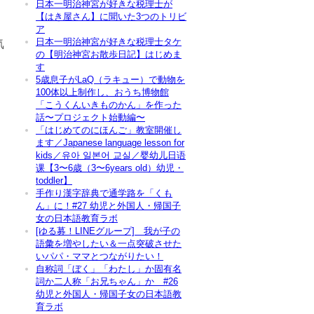
日本一明治神宮が好きな税理士が
【はき屋さん】に聞いた3つのトリビ
ア
日本一明治神宮が好きな税理士タケ
気
の【明治神宮お散歩日記】はじめま
す
5歳息子がLaQ（ラキュー）で動物を
100体以上制作し、おうち博物館
「こうくんいきものかん」を作った
話〜プロジェクト始動編〜
「はじめてのにほんご」教室開催し
ます／Japanese language lesson for
kids／유아 일본어 교실／婴幼儿日语
课【3〜6歳（3〜6years old）幼児・
toddler】
手作り漢字辞典で通学路を「くも
ん」に！#27 幼児と外国人・帰国子
女の日本語教育ラボ
[ゆる募！LINEグループ] 我が子の
語彙を増やしたい＆一点突破させた
いパパ・ママとつながりたい！
自称詞「ぼく」「わたし」か固有名
詞か二人称「お兄ちゃん」か #26
幼児と外国人・帰国子女の日本語教
育ラボ