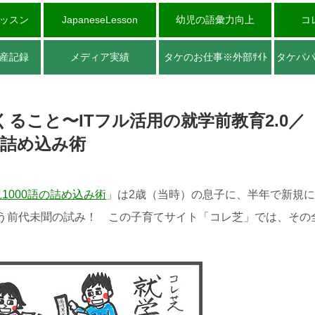
ッスン
JapaneseLesson
幼児の語彙力向上
コ
産記録
メディア実績
タケのお仕事※外部ｻｲﾄ
タケパ
ること〜ITフル活用の就学前教育2.0／
の詰め込み術
児1000語の詰め込み術
」は2歳（当時）の息子に、半年で新規に
いう前代未聞の試み！ この子育てサイト「コレ芝」では、その