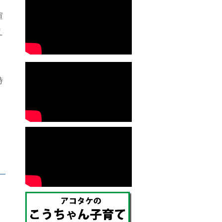
喧
え
時