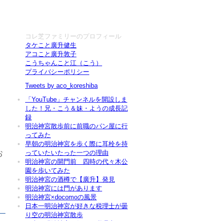
コレ芝ファミリーのプロフィール
タケこと廣升健生
アコこと廣升敦子
こうちゃんこと江（こう）
プライバシーポリシー
Tweets by aco_koreshiba
「YouTube」チャンネルを開設しま
した！兄・こう＆妹・ようの成長記
録
明治神宮散歩前に前職のパン屋に行
ってみた
早朝の明治神宮を歩く際に耳栓を持
っていたいたった一つの理由
お
明治神宮の開門前 四時の代々木公
園を歩いてみた
明治神宮の酒樽で【廣升】発見
明治神宮には門があります
明治神宮×docomoの風景
日本一明治神宮が好きな税理士が曇
り空の明治神宮散歩