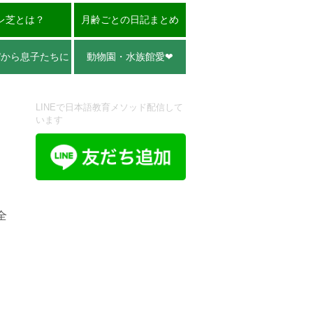
レ芝とは？
月齢ごとの日記まとめ
パから息子たちに
動物園・水族館愛❤︎
LINEで日本語教育メソッド配信して
います
全