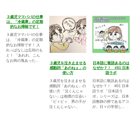
３歳児ママパパの仕事
は、「冷蔵庫」の定期
的なお掃除です！
３歳児ママパパの仕事
は、「冷蔵庫」の定期
的なお掃除です！ 入
れっぱなしは忘却のも
と！ 「あれれ、こん
なお肉の塊あった...
３歳児を泣き止ませる
日本語に敬語あるのは
感動詞「あのねぇ」の
なぜか？！ #01 日本
使い方
語ラボ
３歳児を泣き止ませる
日本語に敬語あるのは
感動詞「あのねぇ」の
なぜか？！ #01 日本
使い方 「泣くんじゃ
語ラボ 「日本語ラ
ない」は相撲の立会い
ボ」シリーズは、日本
「ビィビィ、男の子が
語教師の卵であるアコ
泣くんじゃない...
が、日々の学習し...