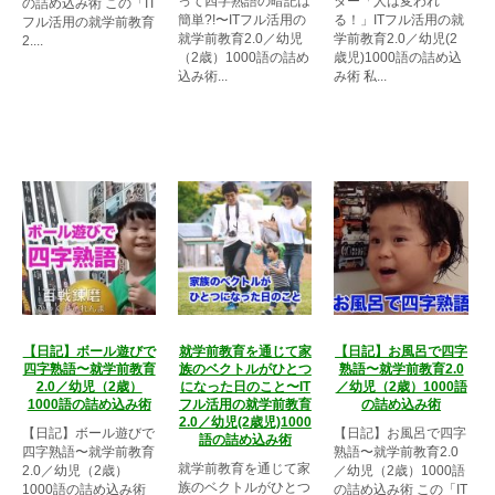
って四字熟語の暗記は
ター「人は変われ
の詰め込み術 この「IT
簡単?!〜ITフル活用の
る！」ITフル活用の就
フル活用の就学前教育
就学前教育2.0／幼児
学前教育2.0／幼児(2
2....
（2歳）1000語の詰め
歳児)1000語の詰め込
込み術...
み術 私...
【日記】ボール遊びで
就学前教育を通じて家
【日記】お風呂で四字
四字熟語〜就学前教育
族のベクトルがひとつ
熟語〜就学前教育2.0
2.0／幼児（2歳）
になった日のこと〜IT
／幼児（2歳）1000語
1000語の詰め込み術
フル活用の就学前教育
の詰め込み術
2.0／幼児(2歳児)1000
【日記】ボール遊びで
【日記】お風呂で四字
語の詰め込み術
四字熟語〜就学前教育
熟語〜就学前教育2.0
就学前教育を通じて家
2.0／幼児（2歳）
／幼児（2歳）1000語
族のベクトルがひとつ
1000語の詰め込み術
の詰め込み術 この「IT