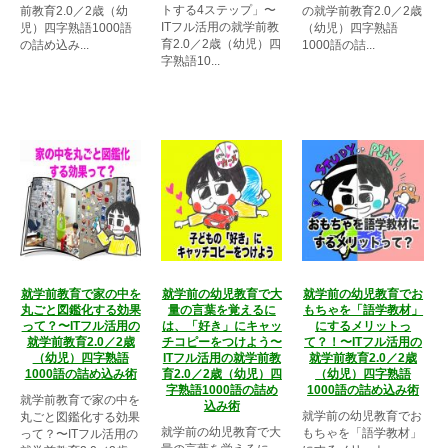
トする4ステップ」〜
前教育2.0／2歳（幼
の就学前教育2.0／2歳
ITフル活用の就学前教
児）四字熟語1000語
（幼児）四字熟語
育2.0／2歳（幼児）四
の詰め込み...
1000語の詰...
字熟語10...
就学前教育で家の中を
就学前の幼児教育で大
就学前の幼児教育でお
丸ごと図鑑化する効果
量の言葉を覚えるに
もちゃを「語学教材」
って？〜ITフル活用の
は、「好き」にキャッ
にするメリットっ
就学前教育2.0／2歳
チコピーをつけよう〜
て？！〜ITフル活用の
（幼児）四字熟語
ITフル活用の就学前教
就学前教育2.0／2歳
1000語の詰め込み術
育2.0／2歳（幼児）四
（幼児）四字熟語
字熟語1000語の詰め
1000語の詰め込み術
就学前教育で家の中を
込み術
就学前の幼児教育でお
丸ごと図鑑化する効果
就学前の幼児教育で大
もちゃを「語学教材」
って？〜ITフル活用の