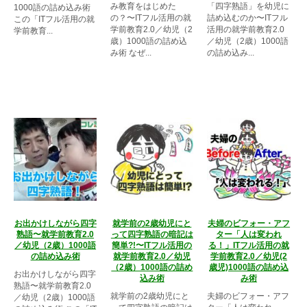
み教育をはじめた
「四字熟語」を幼児に
1000語の詰め込み術
の？〜ITフル活用の就
詰め込むのか〜ITフル
この「ITフル活用の就
学前教育2.0／幼児（2
活用の就学前教育2.0
学前教育...
歳）1000語の詰め込
／幼児（2歳）1000語
み術 なぜ...
の詰め込み...
お出かけしながら四字
就学前の2歳幼児にと
夫婦のビフォー・アフ
熟語〜就学前教育2.0
って四字熟語の暗記は
ター「人は変われ
／幼児（2歳）1000語
簡単?!〜ITフル活用の
る！」ITフル活用の就
の詰め込み術
就学前教育2.0／幼児
学前教育2.0／幼児(2
（2歳）1000語の詰め
歳児)1000語の詰め込
お出かけしながら四字
込み術
み術
熟語〜就学前教育2.0
就学前の2歳幼児にと
夫婦のビフォー・アフ
／幼児（2歳）1000語