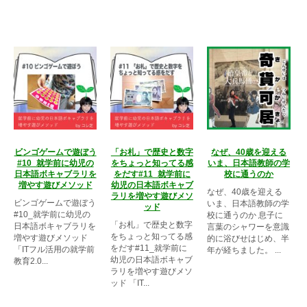
ビンゴゲームで遊ぼう
「お札」で歴史と数字
なぜ、40歳を迎える
#10_就学前に幼児の
をちょっと知ってる感
いま、日本語教師の学
日本語ボキャブラリを
をだす#11_就学前に
校に通うのか
増やす遊びメソッド
幼児の日本語ボキャブ
なぜ、40歳を迎える
ラリを増やす遊びメソ
ビンゴゲームで遊ぼう
いま、日本語教師の学
ッド
#10_就学前に幼児の
校に通うのか 息子に
「お札」で歴史と数字
日本語ボキャブラリを
言葉のシャワーを意識
をちょっと知ってる感
増やす遊びメソッド
的に浴びせはじめ、半
をだす#11_就学前に
「ITフル活用の就学前
年が経ちました。 ...
幼児の日本語ボキャブ
教育2.0...
ラリを増やす遊びメソ
ッド 「IT...