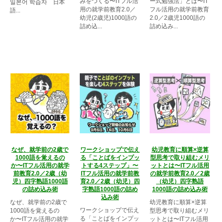
みをつくる〜ITフル活
ー式勉強法」とは〜IT
일본어 학습자 日本
用の就学前教育2.0／
フル活用の就学前教育
語...
幼児(2歳児)1000語の
2.0／2歳児1000語の
詰め込...
詰め込み...
なぜ、就学前の2歳で
ワークショップで伝え
幼児教育に順算×逆算
1000語を覚えるの
る「ことばをインプッ
型思考で取り組むメリ
か〜ITフル活用の就学
トする4ステップ」〜
ットとは〜ITフル活用
前教育2.0／2歳（幼
ITフル活用の就学前教
の就学前教育2.0／2歳
児）四字熟語1000語
育2.0／2歳（幼児）四
（幼児）四字熟語
の詰め込み術
字熟語1000語の詰め
1000語の詰め込み術
込み術
なぜ、就学前の2歳で
幼児教育に順算×逆算
ワークショップで伝え
1000語を覚えるの
型思考で取り組むメリ
る「ことばをインプッ
か〜ITフル活用の就学
ットとは〜ITフル活用