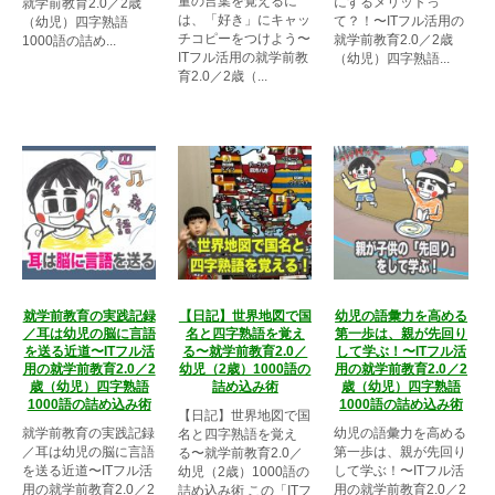
量の言葉を覚えるに
にするメリットっ
就学前教育2.0／2歳
は、「好き」にキャッ
て？！〜ITフル活用の
（幼児）四字熟語
チコピーをつけよう〜
就学前教育2.0／2歳
1000語の詰め...
ITフル活用の就学前教
（幼児）四字熟語...
育2.0／2歳（...
就学前教育の実践記録
【日記】世界地図で国
幼児の語彙力を高める
／耳は幼児の脳に言語
名と四字熟語を覚え
第一歩は、親が先回り
を送る近道〜ITフル活
る〜就学前教育2.0／
して学ぶ！〜ITフル活
用の就学前教育2.0／2
幼児（2歳）1000語の
用の就学前教育2.0／2
歳（幼児）四字熟語
詰め込み術
歳（幼児）四字熟語
1000語の詰め込み術
1000語の詰め込み術
【日記】世界地図で国
就学前教育の実践記録
幼児の語彙力を高める
名と四字熟語を覚え
／耳は幼児の脳に言語
第一歩は、親が先回り
る〜就学前教育2.0／
を送る近道〜ITフル活
して学ぶ！〜ITフル活
幼児（2歳）1000語の
用の就学前教育2.0／2
用の就学前教育2.0／2
詰め込み術 この「ITフ