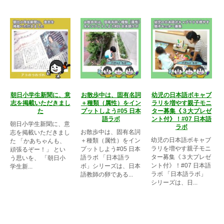
朝日小学生新聞に、意
お散歩中は、固有名詞
幼児の日本語ボキャブ
志を掲載いただきまし
＋種類（属性）をイン
ラリを増やす親子モニ
た
プットしよう#05 日本
ター募集《３大プレゼ
語ラボ
ント付》！#07 日本語
朝日小学生新聞に、意
ラボ
お散歩中は、固有名詞
志を掲載いただきまし
幼児の日本語ボキャブ
＋種類（属性）をイン
た 「かあちゃんも、
ラリを増やす親子モニ
プットしよう#05 日本
頑張るぞー！」 とい
ター募集《３大プレゼ
語ラボ 「日本語ラ
う思いを、 「朝日小
ント付》！#07 日本語
ボ」シリーズは、日本
学生新...
ラボ 「日本語ラボ」
語教師の卵である...
シリーズは、日...