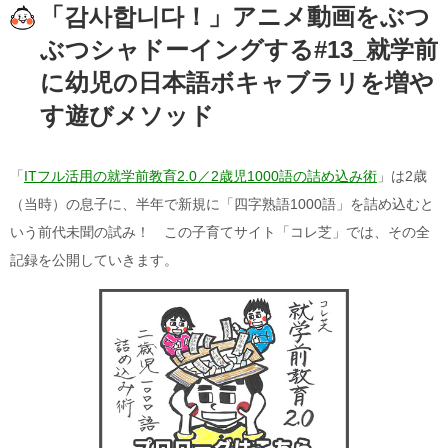
「감사합니다！」
アニメ動画をぶつ
ぶつシャドーイングする#13_就学前
に幼児の日本語ボキャブラリを増や
す遊びメソッド
「
ITフル活用の就学前教育2.0／2歳児1000語の詰め込み術
」は2歳
（当時）の息子に、半年で新規に「四字熟語1000語」を詰め込むと
いう前代未聞の試み！ この子育てサイト「コレ芝」では、その全
記録を公開していきます。