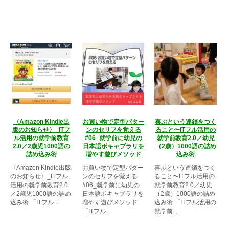
〈Amazon Kindle出
お買い物で定型パター
喜ぶという連鎖をつく
版のお知らせ〉_ITフ
ンのセリフを覚える
ること〜ITフル活用の
ル活用の就学前教育
#06_就学前に幼児の
就学前教育2.0／幼児
2.0／2歳児1000語の
日本語ボキャブラリを
（2歳）1000語の詰め
詰め込み術
増やす遊びメソッド
込み術
〈Amazon Kindle出版
お買い物で定型パター
喜ぶという連鎖をつく
のお知らせ〉_ITフル
ンのセリフを覚える
ること〜ITフル活用の
活用の就学前教育2.0
#06_就学前に幼児の
就学前教育2.0／幼児
／2歳児1000語の詰め
日本語ボキャブラリを
（2歳）1000語の詰め
込み術 「ITフル...
増やす遊びメソッド
込み術 「ITフル活用の
「ITフル...
就学前...