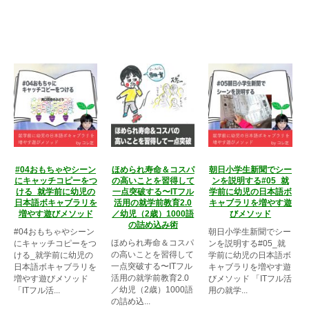
#04おもちゃやシーン
ほめられ寿命＆コスパ
朝日小学生新聞でシー
にキャッチコピーをつ
の高いことを習得して
ンを説明する#05_就
ける_就学前に幼児の
一点突破する〜ITフル
学前に幼児の日本語ボ
日本語ボキャブラリを
活用の就学前教育2.0
キャブラリを増やす遊
増やす遊びメソッド
／幼児（2歳）1000語
びメソッド
の詰め込み術
#04おもちゃやシーン
朝日小学生新聞でシー
ほめられ寿命＆コスパ
にキャッチコピーをつ
ンを説明する#05_就
の高いことを習得して
ける_就学前に幼児の
学前に幼児の日本語ボ
一点突破する〜ITフル
日本語ボキャブラリを
キャブラリを増やす遊
活用の就学前教育2.0
増やす遊びメソッド
びメソッド 「ITフル活
／幼児（2歳）1000語
「ITフル活...
用の就学...
の詰め込...