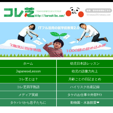
ホーム
幼児日本語レッスン
JapaneseLesson
幼児の語彙力向上
コレ芝とは？
月齢ごとの日記まとめ
コレ芝四字熟語
ハイリスク出産記録
メディア実績
タケのお仕事※外部ｻｲﾄ
タケパパから息子たちに
動物園・水族館愛❤︎