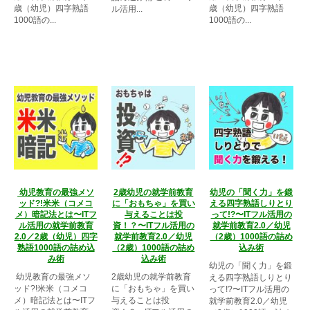
歳（幼児）四字熟語
歳（幼児）四字熟語
ル活用...
1000語の...
1000語の...
幼児教育の最強メソ
2歳幼児の就学前教育
幼児の「聞く力」を鍛
ッド?!米米（コメコ
に「おもちゃ」を買い
える四字熟語しりとり
メ）暗記法とは〜ITフ
与えることは投
って!?〜ITフル活用の
ル活用の就学前教育
資！？〜ITフル活用の
就学前教育2.0／幼児
2.0／2歳（幼児）四字
就学前教育2.0／幼児
（2歳）1000語の詰め
熟語1000語の詰め込
（2歳）1000語の詰め
込み術
み術
込み術
幼児の「聞く力」を鍛
幼児教育の最強メソ
2歳幼児の就学前教育
える四字熟語しりとり
ッド?!米米（コメコ
に「おもちゃ」を買い
って!?〜ITフル活用の
メ）暗記法とは〜ITフ
与えることは投
就学前教育2.0／幼児