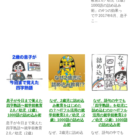
教育2.0／幼児（2歳）
1000語の詰め込み
術」の4つの効果っ
て!? 2017年6月、息子
こ...
息子が今日まで覚えた
なぜ、2歳児に詰め込
なぜ、語句の中でも
四字熟語〜就学前教育
み教育をはじめた
「四字熟語」を幼児に
2.0／幼児（2歳）
の？〜ITフル活用の就
詰め込むのか〜ITフル
1000語の詰め込み術
学前教育2.0／幼児（2
活用の就学前教育2.0
歳）1000語の詰め込
／幼児（2歳）1000語
息子が今日まで覚えた
み術
の詰め込み術
四字熟語〜就学前教育
なぜ、2歳児に詰め込
なぜ、語句の中でも
2.0／幼児（2歳）