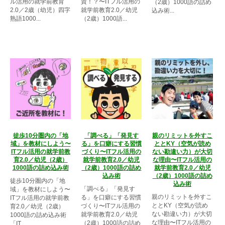
ル活用の就学前教育
資！？〜ITフル活用の
（2歳）1000語の詰め
2.0／2歳（幼児）四字
就学前教育2.0／幼児
込み術...
熟語1000...
（2歳）1000語...
徒歩10分圏内の「地
「調べる」「発見す
親のリミットを外すこ
域」を教材にしよう〜
る」を口癖にする習慣
ととKY（空気が読め
ITフル活用の就学前教
づくり〜ITフル活用の
ない勘違い力）が大切
育2.0／幼児（2歳）
就学前教育2.0／幼児
な理由〜ITフル活用の
1000語の詰め込み術
（2歳）1000語の詰め
就学前教育2.0／幼児
込み術
（2歳）1000語の詰め
徒歩10分圏内の「地
込み術
「調べる」「発見す
域」を教材にしよう〜
親のリミットを外すこ
る」を口癖にする習慣
ITフル活用の就学前教
ととKY（空気が読め
づくり〜ITフル活用の
育2.0／幼児（2歳）
ない勘違い力）が大切
就学前教育2.0／幼児
1000語の詰め込み術
な理由〜ITフル活用の
（2歳）1000語の詰め
「IT...