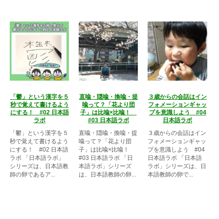
「鬱」という漢字を５
直喩・隠喩・換喩・提
３歳からの会話はイン
秒で覚えて書けるよう
喩って？「花より団
フォメーションギャッ
にする！ #02 日本語
子」は比喩×比喩！
プを意識しよう #04
ラボ
#03 日本語ラボ
日本語ラボ
「鬱」という漢字を５
直喩・隠喩・換喩・提
３歳からの会話はイン
秒で覚えて書けるよう
喩って？「花より団
フォメーションギャッ
にする！ #02 日本語
子」は比喩×比喩！
プを意識しよう #04
ラボ 「日本語ラボ」
#03 日本語ラボ 「日
日本語ラボ 「日本語
シリーズは、日本語教
本語ラボ」シリーズ
ラボ」シリーズは、日
師の卵であるア...
は、日本語教師の卵...
本語教師の卵で...