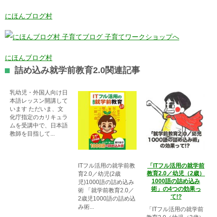
にほんブログ村
にほんブログ村
詰め込み就学前教育2.0関連記事
乳幼児・外国人向け日
本語レッスン開講して
います ただいま、文
化庁指定のカリキュラ
ムを受講中で、日本語
教師を目指して...
ITフル活用の就学前教
「ITフル活用の就学前
教育2.0／幼児（2歳）
育2.0／幼児(2歳
1000語の詰め込み
児)1000語の詰め込み
術」の4つの効果っ
術 「就学前教育2.0／
て!?
2歳児1000語の詰め込
み術...
「ITフル活用の就学前