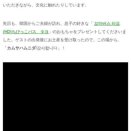
いただきながら、文化に触れたりしています。
先日も、韓国からご夫婦が訪れ、息子の好きな「
꼬마버스 타요
(HD)
ちびっこバス タヨ
」のおもちゃをプレゼントしてくださいま
した。ゲストの出発後にお土産を受け取ったので、この場から、
「
カムサハムニダ
/
감사합니다
」！