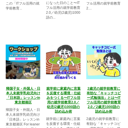
になった日のこと〜IT
この「ITフル活用の就
フル活用の就学前教育
フル活用の就学前教育
学前教育...
2....
2.0／幼児(2歳児)1000
語の...
帰国子女・外国人・日
就学前に家庭内に言葉
2歳児の就学前教育に
本人未就学乳幼児向け
を反復する環境・仕組
有効な「キャッチコピ
「日本語」レッスンin
みをつくる〜ITフル活
ー式勉強法」とは〜IT
東京都港区
用の就学前教育2.0／
フル活用の就学前教育
幼児(2歳児)1000語の
2.0／2歳児1000語の
帰国子女・外国人・日
詰め込み術
詰め込み術
本人未就学乳幼児向け
就学前に家庭内に言葉
2歳児の就学前教育に
「日本語」レッスンin
を反復する環境・仕組
有効な「キャッチコピ
東京都港区 For leaner