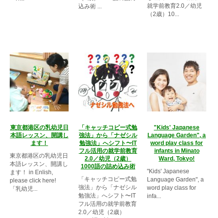
就学前教育2.0／幼児
込み術 ...
（2歳）10...
東京都港区の乳幼児日
「キャッチコピー式勉
"Kids' Japanese
本語レッスン、開講し
強法」から「ナゼシル
Language Garden"
,
a
ます！
勉強法」へシフト〜IT
word play class for
フル活用の就学前教育
infants in Minato
東京都港区の乳幼児日
2.0／幼児（2歳）
Ward
,
Tokyo!
本語レッスン、開講し
1000語の詰め込み術
"Kids' Japanese
ます！ in Enlish,
「キャッチコピー式勉
Language Garden", a
please click here!
強法」から「ナゼシル
word play class for
「乳幼児...
勉強法」へシフト〜IT
infa...
フル活用の就学前教育
2.0／幼児（2歳）