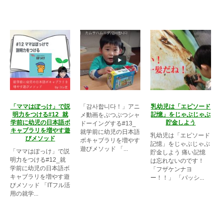
「ママはぽっけ」で説
「감사합니다！」アニ
乳幼児は「エピソード
明力をつける#12_就
記憶」をじゃぶじゃぶ
メ動画をぶつぶつシャ
学前に幼児の日本語ボ
貯金しよう
ドーイングする#13_
キャブラリを増やす遊
就学前に幼児の日本語
乳幼児は「エピソード
びメソッド
ボキャブラリを増やす
記憶」をじゃぶじゃぶ
遊びメソッド 「...
「ママはぽっけ」で説
貯金しよう 痛い記憶
明力をつける#12_就
は忘れないのです！
学前に幼児の日本語ボ
「フザケンナヨ
キャブラリを増やす遊
ー！！」 「バッシ...
びメソッド 「ITフル活
用の就学...